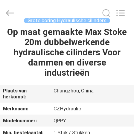
HYDRAULIC
COMPLETE
EQUIPMENT
CO.,LTD.
All
Grote boring Hydraulische cilinders
Rights
Reserved.
Op maat gemaakte Max Stoke
THUIS
20m dubbelwerkende
PRODUCTEN
hydraulische cilinders Voor
dammen en diverse
VIDEO'S
industrieën
OVER
Plaats van
Changzhou, China
herkomst:
ONS
Merknaam:
CZHydraulic
FABRIEKSTOCHT
Modelnummer:
QPPY
Min. bestelaantal:
1 Stuk / Stukken