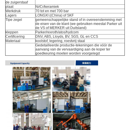
de zuigerstaaf
plaat
Ni/Cr/keramiek
Werkdruk
70 tot en met 700 bar
Lagers
LONGXI ((China) of SKF
Tipe zegel
gemeenschappelijke stand of in overeenstemming met
de eisen van de klant (we gebruiken meestal Parker uit
de VS of MERKER uit Duitsland)
kleppen
Parker/rexroth/atos/hydcom
Certificering
DNV, ABS, Lloyds, BV, SGS, GL en CCS
Materiaal
koolstof, legering, roestvrij staal
Gedetailleerde productie-tekeningen die vóór de
aanvang van de vervaardiging aan de koper ter
goedkeuring moeten worden voorgelegd