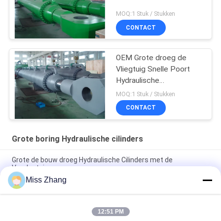
MOQ:1 Stuk / Stukken
CONTACT
OEM Grote droeg de
Vliegtuig Snelle Poort
Hydraulische
Cilindersproductiviteit
MOQ:1 Stuk / Stukken
over 2000t
CONTACT
Grote boring Hydraulische cilinders
Grote de bouw droeg Hydraulische Cilinders met de
Verplaatsingssensor
Miss Zhang
Op zwaar werk berekende Groot droeg Hydraulische
Stortplaatscilinder voor Vervoer/Machtsmateriaal
12:51 PM
De multi Grote Functie droeg Hydraulische het Vliegtuig Snelle