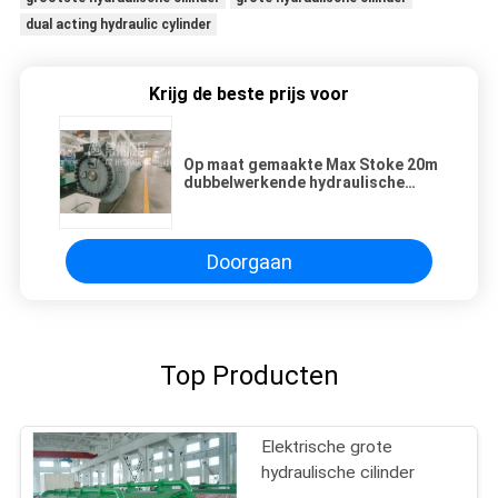
dual acting hydraulic cylinder
Krijg de beste prijs voor
Op maat gemaakte Max Stoke 20m
dubbelwerkende hydraulische
cilinders Voor dammen en diverse
industrieën
Doorgaan
Top Producten
Elektrische grote
hydraulische cilinder