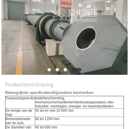
PRIVACYBELEID
Productomschrijving
Belangrijkste specificaties/bijzondere kenmerken
Toepassingssector
waterbescherming,
mechanische/maritieme/mijnbouwapparatuur, olie-
industrie, voertuigen, energie- en havenfaciliteiten
De lengte van de
50 tot en met 16 000 mm
slag
Binnendiameter
80 tot 1200 mm
van de buis
De diameter van
45 tot 600 mm