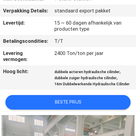
KWALITEITSCONTROLE
Verpakking Details:
standaard export pakket
NEEM
Levertijd:
15 ~ 60 dagen afhankelijk van
producten type
CONTACT
Betalingscondities:
T/T
MET
ONS
Levering
2400 Ton/ton per jaar
vermogen:
OP
Hoog licht:
,
dubbele acteren hydraulische cilinder
,
dubbele zuiger hydraulische cilinder
VRAAG
16m Dubbelwerkende Hydraulische Cilinder
EEN
OFFERTE
BESTE PRIJS
SITEMAP