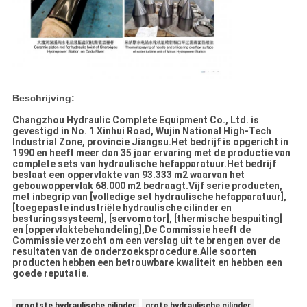
Beschrijving:
Changzhou Hydraulic Complete Equipment Co., Ltd. is
gevestigd in No. 1 Xinhui Road, Wujin National High-Tech
Industrial Zone, provincie Jiangsu.Het bedrijf is opgericht in
1990 en heeft meer dan 35 jaar ervaring met de productie van
complete sets van hydraulische hefapparatuur.Het bedrijf
beslaat een oppervlakte van 93.333 m2 waarvan het
gebouwoppervlak 68.000 m2 bedraagt.Vijf serie producten,
met inbegrip van [volledige set hydraulische hefapparatuur],
[toegepaste industriële hydraulische cilinder en
besturingssysteem], [servomotor], [thermische bespuiting]
en [oppervlaktebehandeling],De Commissie heeft de
Commissie verzocht om een verslag uit te brengen over de
resultaten van de onderzoeksprocedure.Alle soorten
producten hebben een betrouwbare kwaliteit en hebben een
goede reputatie.
grootste hydraulische cilinder
grote hydraulische cilinder