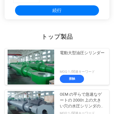
続行
トップ製品
電動大型油圧シリンダー
MOQ:1 /関連キーワード
接触
OEM の平らで急速なゲ
ートの 2000t 上の大き
い穴の水圧シリンダの生
産性
MOQ:1 /関連キーワード