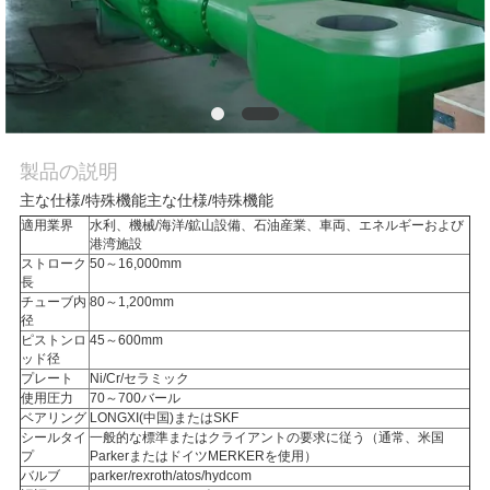
場
ツ
ア
ー
製品の説明
主な仕様/特殊機能主な仕様/特殊機能
品
適用業界
水利、機械/海洋/鉱山設備、石油産業、車両、エネルギーおよび
港湾施設
質
ストローク
50～16,000mm
長
管
チューブ内
80～1,200mm
径
ピストンロ
45～600mm
理
ッド径
プレート
Ni/Cr/セラミック
使用圧力
70～700バール
連
ベアリング
LONGXI(中国)またはSKF
シールタイ
一般的な標準またはクライアントの要求に従う（通常、米国
プ
ParkerまたはドイツMERKERを使用）
絡
バルブ
parker/rexroth/atos/hydcom