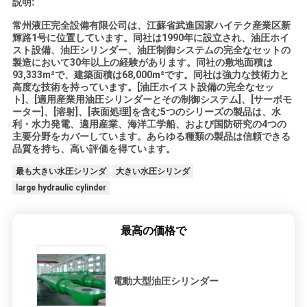
説明:
常州液圧完全設備有限公司は、江蘇省武進国家ハイテク産業区新
輝路1号に位置しています。同社は1990年に設立され、油圧ホイ
スト設備、油圧シリンダー、油圧制御システムの完全なセットの
製造において30年以上の経験があります。同社の敷地面積は
93,333m²で、建築面積は68,000m²です。同社は強力な技術力と
高度な技術を持っています。[油圧ホイスト設備の完全なセッ
ト]、[適用産業用油圧シリンダーとその制御システム]、[サーボモ
ーター]、[溶射]、[表面処理]を含む5つのシリーズの製品は、水
利・水力発電、適用産業、海洋工学船、および国防研究の4つの
主要分野をカバーしています。あらゆる種類の製品は信頼できる
品質を持ち、高い評価を得ています。
最も大きい水圧シリンダ
大きい水圧シリンダ
large hydraulic cylinder
最高の価格で
電動大型油圧シリンダー