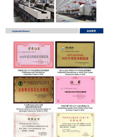
く
だ
さ
い
地
図
プ
ラ
イ
バ