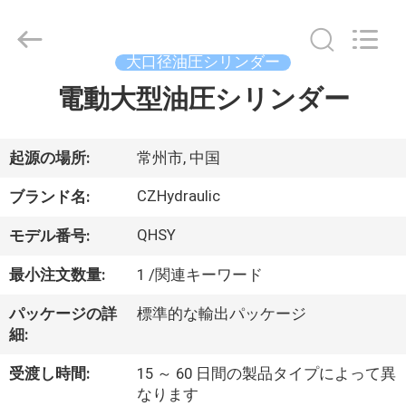
2017
-
2026
CHANGZHOU
HYDRAULIC
大口径油圧シリンダー
COMPLETE
EQUIPMENT
電動大型油圧シリンダー
家
CO.,LTD.
All
Rights
へ
Reserved.
起源の場所:
常州市, 中国
製
CZHydraulic
ブランド名:
品
QHSY
モデル番号:
最小注文数量:
1 /関連キーワード
ビ
パッケージの詳
標準的な輸出パッケージ
デ
細:
オ
受渡し時間:
15 ～ 60 日間の製品タイプによって異
なります