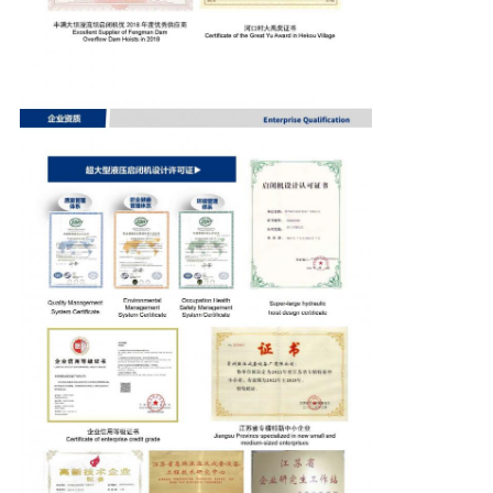
シ
ー
ポ
リ
シ
ー