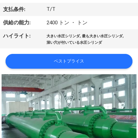
わ
T/T
支払条件:
た
供給の能力:
2400 トン ・ トン
し
,
,
ハイライト:
大きい水圧シリンダ
最も大きい水圧シリンダ
深い穴が付いている水圧シリンダ
た
ち
ベストプライス
に
つ
い
て
工