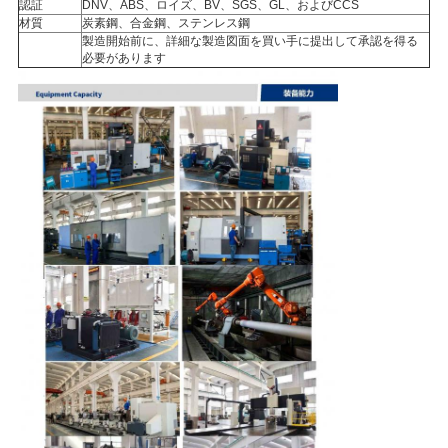
認証
DNV、ABS、ロイズ、BV、SGS、GL、およびCCS
く
材質
炭素鋼、合金鋼、ステンレス鋼
製造開始前に、詳細な製造図面を買い手に提出して承認を得る
だ
必要があります
さ
い
引
金
を
求
め
て