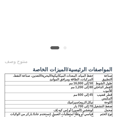
الخصوصية
منتوج وصف
المواصفات الرئيسية/الميزات الخاصة
صناعة
حفظ المياه، المعدات الميكانيكية/البحرية/التعدين، صناعة النفط،
التطبيق
المركبات، الطاقة ومرافق الموانئ
طول الشوط
50 إلى 16,000 مم
القطر الداخلي
80 إلى 1,200 مم
للأنبوب
قطر قضيب
45 إلى 600 مم
المكبس
اللوحة
نيكل/كروم/سيراميك
ضغط التشغيل
70 إلى 700 بار
محمل
لونغشي (الصين) أو إس كيه إف
نوع الختم
قياسي أو وفقًا لمتطلبات العميل (نستخدم عادةً باركر من الولايات