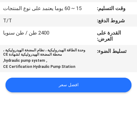
وقت التسليم:
15 ~ 60 يوما يعتمد على نوع المنتجات
مراقبة
شروط الدفع:
T/T
الجودة
القدرة على
2400 طن / طن سنويا
العرض:
اتصل
تسليط الضوء:
وحدة الطاقة الهيدروليكية ، نظام المضخة الهيدروليكية ،
بنا
محطة المضخة الهيدروليكية لشهادة CE
,
,
hydraulic pump system
CE Certification Hydraulic Pump Station
اطلب
اقتباس
افضل سعر
خريطة
الموقع
سياسة