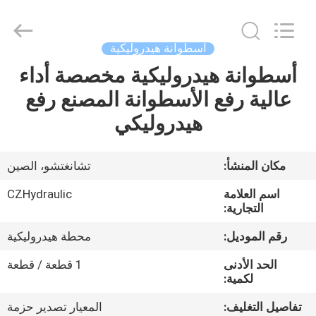
HYDRAULIC
COMPLETE
EQUIPMENT
CO.,LTD.
All
اسطوانة هيدروليكية
Rights
Reserved.
أسطوانة هيدروليكية مخصصة أداء
المنزل
عالية رفع الأسطوانة المصنع رفع
المنتجات
هيدروليكي
فيديوهات
مكان المنشأ:
تشانغتشو، الصين
اسم العلامة
CZHydraulic
حولنا
التجارية:
رقم الموديل:
محطة هيدروليكية
جولة
الحد الأدنى
1 قطعة / قطعة
في
لكمية:
المصنع
تفاصيل التغليف:
المعيار تصدير حزمة