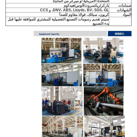
المتحدة الأمريكية أو ميركر من ألمانيا)
صمامات
باركر/ريكسروث/أتوس/هيدكوم
الشهادات
DNV، ABS، Lloyds، BV، SGS، GL، و CCS
المواد
كربون، سبائك، فولاذ مقاوم للصدأ
سيتم تقديم رسومات التصنيع التفصيلية للمشتري للموافقة عليها قبل
بدء التصنيع