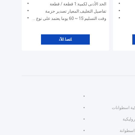
16 متر
الحد الأدنى لكمية:1 قطعة / قطعة
تفاصيل التغليف:المعيار تصدير حزمة
وقت التسليم:15 ~ 60 يوما يعتمد على نوع المنتجات
ﺎﺘﺼﻟ ﺍﻶﻧ
كية اسطوانات
وليكية
 اسطوانة