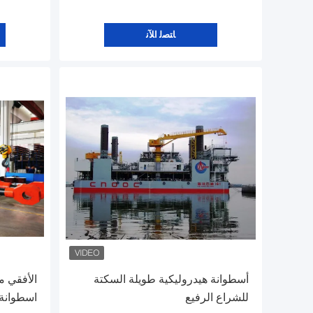
ﺎﺘﺼﻟ ﺍﻶﻧ
أسطوانة هيدروليكية طويلة السكتة
الأفقي مي
للشراع الرفيع
اسطوانة 