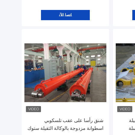
ﺎﺘﺼﻟ ﺍﻶﻧ
لة
شنق رأسا على عقب تلسكوبي
لة
اسطوانة مزدوجة بالوكالة الثقيلة ستوك