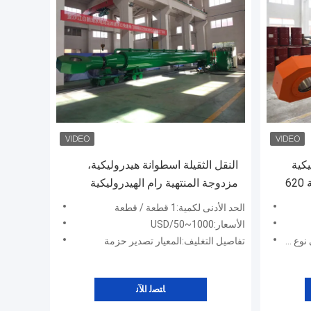
يكية
النقل الثقيلة اسطوانة هيدروليكية،
اسطوانة ديب هول شعاعي بوابة 620
مزدوجة المنتهية رام الهيدروليكية
الحد الأدنى لكمية:1 قطعة / قطعة
الأسعار:USD/50~1000
تفاصيل التغليف:المعيار تصدير حزمة
ﺎﺘﺼﻟ ﺍﻶﻧ