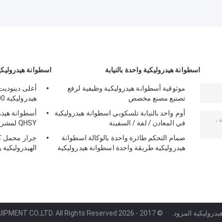
اسطوانة هيدروليكية واحدة بالنيابة
اسطوانة هيدروليكي
موثوقية أسطوانة هيدروليكية وظيفية لرفع
أعلى دينوديت
تصنيع مصنع مخصص
هيدروليكية 1200 ملليمتر دنف شهادة
أوم واحد بالنيابة تلسكوبي اسطوانة هيدروليكية
أسطوانة هيدر
في المعادن / لفة / السفينة
QHSY لمشروع الطاقة الكهرومائية
صمام التحكم طائرة واحدة بالوكالة اسطوانة
جرار محمل كب
هيدروليكية طريقة واحدة اسطوانة هيدروليكية
الهيدروليكية 
يدروليكية المزود.
© 2017 - 2026 CHANGZHOU HYDRAULIC COMPLETE EQUIPMENT CO.,LTD. All Rights Reserved.