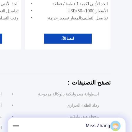
الحد الأدنى لكمية:1 قطعة / قطعة
الحد الأدنى لكمية:1 
الأسعار:USD/50~1000
تفاصيل التغ
تفاصيل التغليف:المعيار تصدير حزمة
وقت التسليم:15 ~ 60 يوما يعتمد على نوع 
ﺎﺘﺼﻟ ﺍﻶﻧ
تصفح التصنيفات：
اسطوانة هيدروليكية بالوكالة مزدوجة
اس
رذاذ الطلاء الحراري
أ
محطة هيدروليكية
م
Miss Zhang
ال