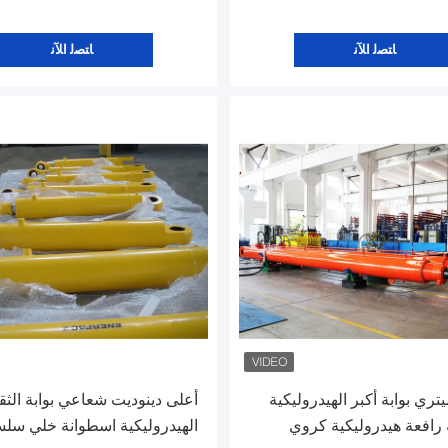
ﺎﺘﺼﻟ ﺍﻶﻧ
ﺎﺘﺼﻟ ﺍﻶﻧ
تري بوابة أكبر الهيدروليكية
أعلى دينوديت شعاعي بوابة الثقي
رافعة هيدروليكية كروي
الهيدروليكية اسطوانة خلي سلس