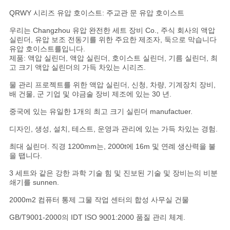
용
QRWY 시리즈 유압 호이스트: 주교관 문 유압 호이스트
을
우리는 Changzhou 유압 완전한 세트 장비 Co., 주식 회사의 액압
실린더, 유압 보조 전동기를 위한 주요한 제조자, 둑으로 막습니다
요
유압 호이스트를입니다.
제품: 액압 실린더, 액압 실린더, 호이스트 실린더, 기름 실린더, 최
청
고 크기 액압 실린더의 가득 차있는 시리즈.
하
물 관리 프로젝트를 위한 액압 실린더, 신청, 차량, 기계장치 장비,
배 건물, 군 기업 및 야금술 장비 제조에 있는 30 년.
십
중국에 있는 유일한 1개의 최고 크기 실린더 manufactuer.
시
디자인, 생성, 설치, 테스트, 운영과 관리에 있는 가득 차있는 경험.
오
최대 실린더. 직경 1200mm는, 2000t에 16m 및 연례 생산력을 불
을 땝니다.
3 세트와 같은 강한 과학 기술 힘 및 진보된 기술 및 장비는의 비분
사
쇄기를 sunnen.
2000m2 컴퓨터 통제 그물 작업 센터의 합성 사무실 건물
이
GB/T9001-2000의 IDT ISO 9001:2000 품질 관리 체계.
트