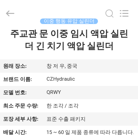
2017
-
2026
CHANGZHOU
HYDRAULIC
이중 행동 유압 실린더
COMPLETE
EQUIPMENT
CO.,LTD.
주교관 문 이중 임시 액압 실린
집
All
Rights
Reserved.
더 긴 치기 액압 실린더
제
품
원래 장소:
창 저 우, 중국
CZHydraulic
브랜드 이름:
비
QRWY
모델 번호:
디
최소 주문 수량:
한 조각 / 조각
오
포장 세부 사항:
표준 수출 패키지
배달 시간:
15 ~ 60 일 제품 종류에 따라 다릅니다.
우