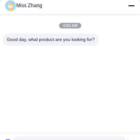
Miss Zhang
걸림새 거꾸로 되는 두 배 피스톤 액압 실린더 두 배 임시 유압
Ram
3:52 AM
/두 배 덤프 트럭을 위한 임시 액압 실린더 편평한 문 유압 호이스
트 골라내십시오
Good day, what product are you looking for?
모든
단일 연기 유압 실린
유압 실린더
더
이중 행동 유압 실린
이번 주 보어 대형 유
더
압 실린더
산업용 유압 실린더
열 스프레이 코팅
유압 호이스트 실린
유압 보조 전동기
더