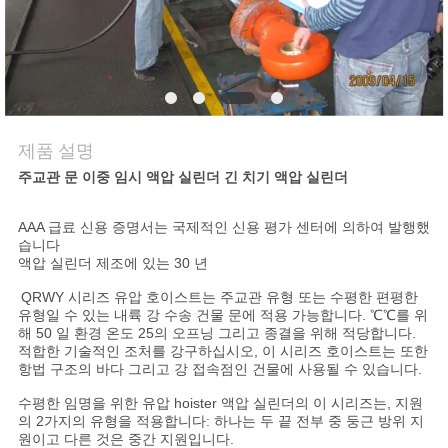
품
질
관
리
제품 설명
주교관 문 이중 임시 액압 실린더 긴 치기 액압 실린더
저
희
AAA 급료 신용 증명서는 국제적인 신용 평가 센터에 의하여 발행했
습니다
와
액압 실린더 제조에 있는 30 년
QRWY 시리즈 유압 호이스트는 주교관 유형 또는 수평한 편평한
연
유형일 수 있는 내륙 강 수송 건물 문에 적용 가능합니다. ℃℃를 위
해 50 일 환경 온도 25의 오프닝 그리고 종결을 위해 적당합니다.
락
적합한 기술적인 조처를 강구하십시오, 이 시리즈 호이스트는 또한
항법 구조의 바다 그리고 강 접속점인 건물에 사용될 수 있습니다.
수평한 임명을 위한 유압 hoister 액압 실린더의 이 시리즈는, 지원
인
의 2가지의 유형을 적용합니다: 하나는 두 끝 전부 중 둥근 방위 지
원이고 다른 것은 중간 지원입니다.