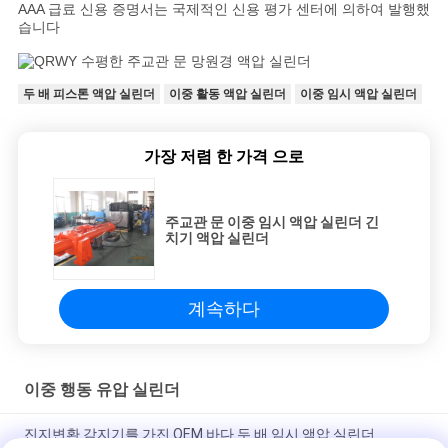
AAA 급료 신용 증명서는 국제적인 신용 평가 센터에 의하여 발행했
맵
습니다
두 배 피스톤 액압 실린더
이중 활동 액압 실린더
이중 임시 액압 실린더
개
인
가장 저렴 한 가격 으로
정
보
주교관 문 이중 임시 액압 실린더 긴
치기 액압 실린더
보
호
계속하다
정
책
이중 행동 유압 실린더
진지변환 감지기를 가진 OEM 바다 두 배 임시 액압 실린더