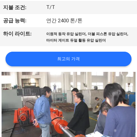
리
T/T
지불 조건:
에
공급 능력:
연간 2400 톤/톤
관
,
,
하이 라이트:
이원적 동작 유압 실린더
더블 피스톤 유압 실린더
마이터 게이트 듀얼 활동 유압 실린더
한
것
최고의 가격
공
장
투
어