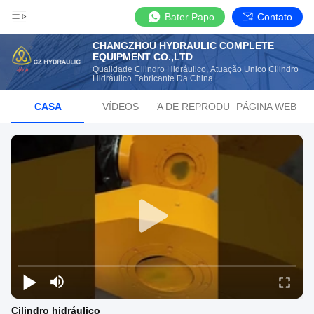
Bater Papo
Contato
CHANGZHOU HYDRAULIC COMPLETE
EQUIPMENT CO.,LTD
Qualidade Cilindro Hidráulico, Atuação Único Cilindro
Hidráulico Fabricante Da China
CASA
VÍDEOS
LISTA DE REPRODUÇÃO
PÁGINA WEB
Cilindro hidráulico