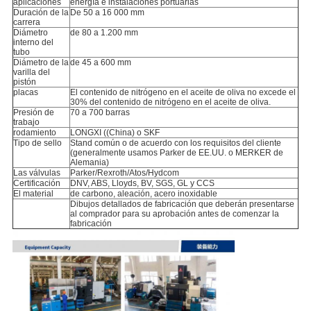
aplicaciones
energía e instalaciones portuarias
Duración de la
De 50 a 16 000 mm
carrera
Diámetro
de 80 a 1.200 mm
interno del
tubo
Diámetro de la
de 45 a 600 mm
varilla del
pistón
placas
El contenido de nitrógeno en el aceite de oliva no excede el
30% del contenido de nitrógeno en el aceite de oliva.
Presión de
70 a 700 barras
trabajo
rodamiento
LONGXI ((China) o SKF
Tipo de sello
Stand común o de acuerdo con los requisitos del cliente
(generalmente usamos Parker de EE.UU. o MERKER de
Alemania)
Las válvulas
Parker/Rexroth/Atos/Hydcom
Certificación
DNV, ABS, Lloyds, BV, SGS, GL y CCS
El material
de carbono, aleación, acero inoxidable
Dibujos detallados de fabricación que deberán presentarse
al comprador para su aprobación antes de comenzar la
fabricación