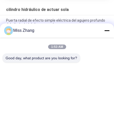
cilindro hidráulico de actuar sola
Puerta radial de efecto simple eléctrica del agujero profundo
del cilindro hidráulico para grúa
Miss Zhang
Cilindro hidráulico de efecto simple del transporte de
contenedores con la vuelta de la primavera resistente
1:53 AM
Cilindro neumático de efecto simple telescópico de efecto
simple del cilindro hidráulico
Good day, what product are you looking for?
Categorías Populares
Todos
Cilindro Hidráulico 
Cilindro Hidráulico
De Actuar Sola
Cilindro Hidráulico 
Cilindros 
De Doble Acción
Hidráulicos De Gran 
Calibre
Cilindros 
Revestimientos De 