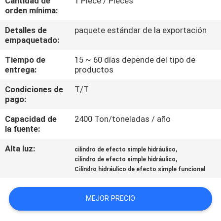
Cantidad de
1 Piece / Pieces
RECORRIDO
orden mínima:
POR
Detalles de
paquete estándar de la exportación
LA
empaquetado:
FÁBRICA
Tiempo de
15 ~ 60 días depende del tipo de
entrega:
productos
CONTROL
Condiciones de
T/T
pago:
DE
Capacidad de
2400 Ton/toneladas / año
CALIDAD
la fuente:
Alta luz:
,
cilindro de efecto simple hidráulico
CONTACTA
,
cilindro de efecto simple hidráulico
CON
Cilindro hidráulico de efecto simple funcional
NOSOTROS
MEJOR PRECIO
SOLICITAR