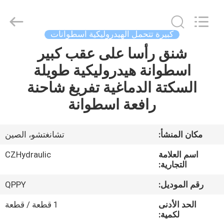
HYDRAULIC
COMPLETE
EQUIPMENT
CO.,LTD.
All
كبيرة تتحمل الهيدروليكية اسطوانات
Rights
Reserved.
شنق رأسا على عقب كبير
المنزل
اسطوانة هيدروليكية طويلة
المنتجات
السكتة الدماغية تفريغ شاحنة
رافعة اسطوانة
فيديوهات
مكان المنشأ:
تشانغتشو، الصين
حولنا
اسم العلامة
CZHydraulic
التجارية:
جولة
رقم الموديل:
QPPY
في
الحد الأدنى
1 قطعة / قطعة
المصنع
لكمية: