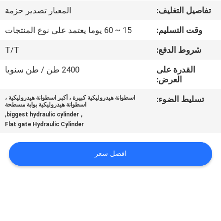
تفاصيل التغليف:
المعيار تصدير حزمة
مراقبة
وقت التسليم:
15 ~ 60 يوما يعتمد على نوع المنتجات
الجودة
شروط الدفع:
T/T
اتصل
القدرة على
2400 طن / طن سنويا
العرض:
بنا
تسليط الضوء:
اسطوانة هيدروليكية كبيرة ، أكبر اسطوانة هيدروليكية ،
اسطوانة هيدروليكية بوابة مسطحة
,
,
اطلب
biggest hydraulic cylinder
Flat gate Hydraulic Cylinder
اقتباس
افضل سعر
خريطة
الموقع
سياسة