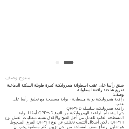
الخصوصية
منتوج وصف
شنق رأسا على عقب اسطوانة هيدروليكية كبيرة طويلة السكتة الدماغية
تفريغ شاحنة رافعة اسطوانة
وصف:
رافعة هيدروليكية بوابة مسطحة ، بوابة مسطحة مع تعليق رأسا على
عقب.
رافعة هيدروليكية سلسلة QPPY-D
يتم استخدام الرافعة الهيدروليكية من النوع QPPY-D أيضًا للبوابة
المسطحة العامة للعمل من أجل الفتح والإغلاق.تشبه متطلبات العمل نوع
QPPYII ، لكن أشكال التثبيت تختلف عن نوع QPPYII.الفرق الملحوظ
هو تقليل ارتفاع نصف المساحة من أجل تزيين أكثر منطقية.يجب أن