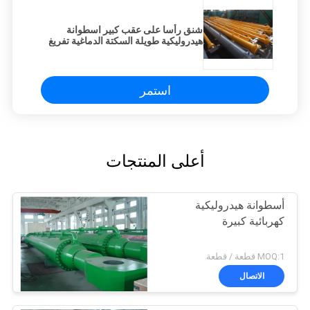
شنق رأسا على عقب كبير اسطوانة
هيدروليكية طويلة السكتة الدماغية تفريغ
شاحنة رافعة اسطوانة
استمر
أعلى المنتجات
أسطوانة هيدروليكية
كهربائية كبيرة
MOQ:1 قطعة / قطعة
الاتصال