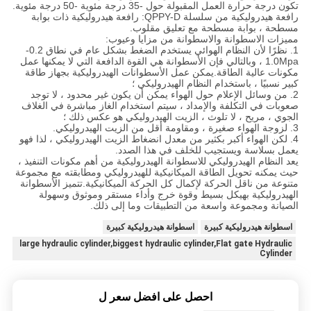
تكون درجة حرارة العمل المقبولة حول -35 درجة مئوية -50 درجة مئوية.
رافعة هيدروليكية من سلسلة QPPY-D: رافعة هيدروليكية ذات بوابة
مسطحة ، بوابة مسطحة مع تعليق مقلوب.
مميزات الاسطوانة والاسطوانة من مزايا وعيوب:
1. نظرًا لأن النظام الهوائي يستخدم الضغط بشكل عام في نطاق 0.2-
1.0Mpa ، وبالتالي فإن الأسطوانة هي القوة الدافعة التي لا يمكنها عمل
مكونات عالية الطاقة.يمكن عمل الأسطوانات الهيدروليكية بجهاز طاقة
كبير نسبيًا ، باستخدام النظام الهيدروليكي ؛
2. من وسائل الإعلام حول الهواء يمكن أن يكون غير محدود ، لا توجد
صعوبات في التكلفة والإمداد ، سيتم استخدام الغاز مباشرة في الغلاف
الجوي ، مريح ، لا تلوث ، الزيت الهيدروليكي هو عكس ذلك ؛
3. لزوجة الهواء صغيرة ، ومقاومة أقل من الزيت الهيدروليكي.
4. لكن الهواء أكبر بكثير من معدل انضغاط الزيت الهيدروليكي ، لذا فهو
يعمل بسلاسة ويستجيب للخلف في هذا الصدد.
يعد النظام الهيدروليكي للاسطوانة الهيدروليكية من أهم مكونات التنفيذ ،
حيث يمكنه تحويل الطاقة الميكانيكية للهيدروليكي ومطابقته مع مجموعة
متنوعة من ناقل الحركة لإكمال كل الحركة الميكانيكية.تتميز الأسطوانة
الهيدروليكية بهيكل بسيط وقوة خرج وأداء مستقر وموثوق وسهولة
الصيانة ومجموعة واسعة من التطبيقات وما إلى ذلك.
اسطوانة هيدروليكية كبيرة
اسطوانة هيدروليكية كبيرة
large hydraulic cylinder,biggest hydraulic cylinder,Flat gate Hydraulic
Cylinder
احصل على افضل سعر ل