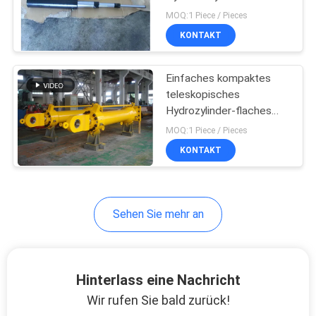
MOQ:1 Piece / Pieces
KONTAKT
27
Industrielle
Einfaches kompaktes
teleskopisches
Hydraulische
Hydrozylinder-flaches
Tor mit dem Fall
Zylinder
MOQ:1 Piece / Pieces
umgedreht
KONTAKT
22
Sehen Sie mehr an
Thermische Spray-
Schichten
Hinterlass eine Nachricht
Wir rufen Sie bald zurück!