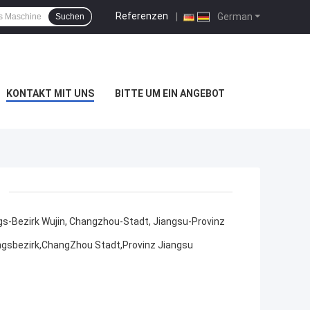
Referenzen
|
German
Suchen
KONTAKT MIT UNS
BITTE UM EIN ANGEBOT
gs-Bezirk Wujin, Changzhou-Stadt, Jiangsu-Provinz
ungsbezirk,ChangZhou Stadt,Provinz Jiangsu