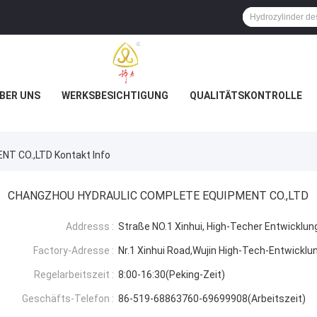
BER UNS
WERKSBESICHTIGUNG
QUALITÄTSKONTROLLE
 CO.,LTD Kontakt Info
CHANGZHOU HYDRAULIC COMPLETE EQUIPMENT CO.,LTD
Addresss :
Straße NO.1 Xinhui, High-Techer Entwicklun
Factory-Adresse :
Nr.1 Xinhui Road,Wujin High-Tech-Entwickl
Regelarbeitszeit :
8:00-16:30(Peking-Zeit)
Geschäfts-Telefon :
86-519-68863760-69699908(Arbeitszeit)