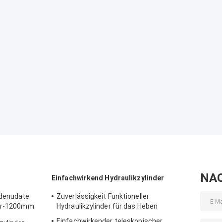
NA
Einfachwirkend Hydraulikzylinder
-denudate
Zuverlässigkeit Funktioneller
der-1200mm
Hydraulikzylinder für das Heben
Einfachwirkender teleskopischer