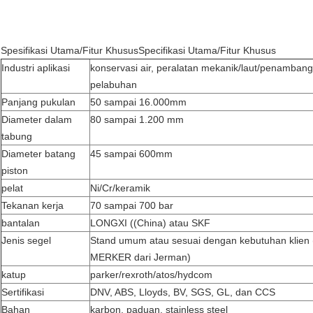
Spesifikasi Utama/Fitur KhususSpecifikasi Utama/Fitur Khusus
Industri aplikasi
konservasi air, peralatan mekanik/laut/penambanga
pelabuhan
Panjang pukulan
50 sampai 16.000mm
Diameter dalam
80 sampai 1.200 mm
tabung
Diameter batang
45 sampai 600mm
piston
pelat
Ni/Cr/keramik
Tekanan kerja
70 sampai 700 bar
bantalan
LONGXI ((China) atau SKF
Jenis segel
Stand umum atau sesuai dengan kebutuhan klien 
MERKER dari Jerman)
katup
parker/rexroth/atos/hydcom
Sertifikasi
DNV, ABS, Lloyds, BV, SGS, GL, dan CCS
Bahan
karbon, paduan, stainless steel