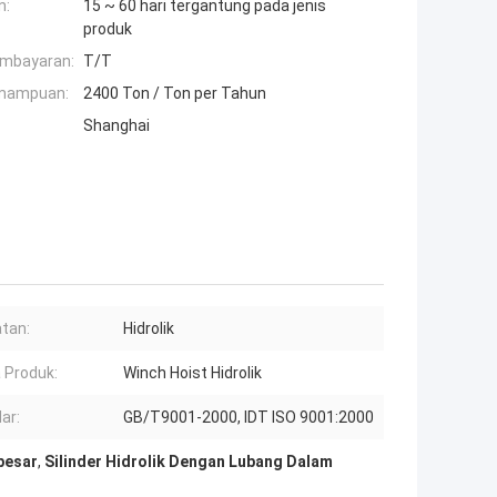
n:
15 ~ 60 hari tergantung pada jenis
produk
embayaran:
T/T
mampuan:
2400 Ton / Ton per Tahun
Shanghai
tan:
Hidrolik
 Produk:
Winch Hoist Hidrolik
ar:
GB/T9001-2000, IDT ISO 9001:2000
rbesar
,
Silinder Hidrolik Dengan Lubang Dalam