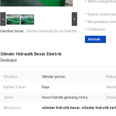
Waktu pengirima
Syarat-syarat p
Menyediakan ke
Pelabuhan:
Gambar besar :
Silinder Hidraulik Besar Elektrik
Kontak
Silinder Hidraulik Besar Elektrik
Deskripsi
Struktur:
Silinder piston
Kekua
Bahan Tubuh:
Baja
Nama
Jenis:
Hoist hidrolik gerbang mitra
Stand
Menyoroti:
silinder hidrolik besar
,
silinder hidrolik te