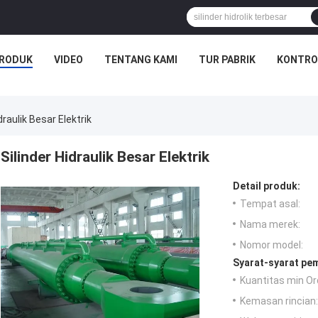
RODUK
VIDEO
TENTANG KAMI
TUR PABRIK
KONTRO
draulik Besar Elektrik
Silinder Hidraulik Besar Elektrik
Detail produk:
Tempat asal:
Nama merek:
Nomor model:
Syarat-syarat pe
Kuantitas min Or
Kemasan rincian: