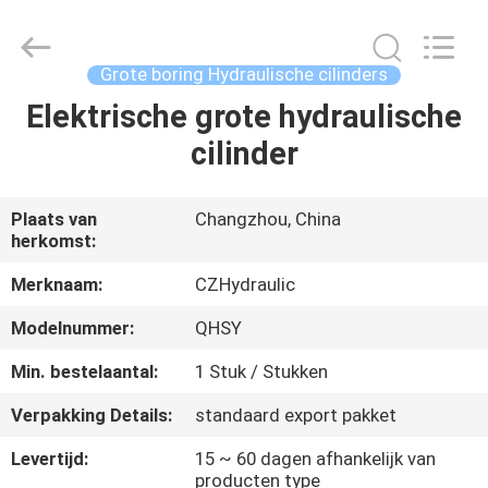
HYDRAULIC
COMPLETE
EQUIPMENT
CO.,LTD.
All
Grote boring Hydraulische cilinders
Rights
Reserved.
Elektrische grote hydraulische
THUIS
cilinder
PRODUCTEN
Plaats van
Changzhou, China
herkomst:
VIDEO'S
Merknaam:
CZHydraulic
OVER
Modelnummer:
QHSY
ONS
Min. bestelaantal:
1 Stuk / Stukken
Verpakking Details:
standaard export pakket
FABRIEKSTOCHT
Levertijd:
15 ~ 60 dagen afhankelijk van
producten type