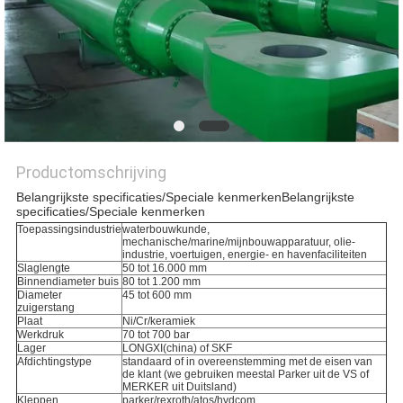
PRIVACYBELEID
Productomschrijving
Belangrijkste specificaties/Speciale kenmerkenBelangrijkste
specificaties/Speciale kenmerken
Toepassingsindustrie
waterbouwkunde,
mechanische/marine/mijnbouwapparatuur, olie-
industrie, voertuigen, energie- en havenfaciliteiten
Slaglengte
50 tot 16.000 mm
Binnendiameter buis
80 tot 1.200 mm
Diameter
45 tot 600 mm
zuigerstang
Plaat
Ni/Cr/keramiek
Werkdruk
70 tot 700 bar
Lager
LONGXI(china) of SKF
Afdichtingstype
standaard of in overeenstemming met de eisen van
de klant (we gebruiken meestal Parker uit de VS of
MERKER uit Duitsland)
Kleppen
parker/rexroth/atos/hydcom