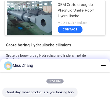
OEM Grote droeg de
Vliegtuig Snelle Poort
Hydraulische
Cilindersproductiviteit
MOQ:1 Stuk / Stukken
over 2000t
CONTACT
Grote boring Hydraulische cilinders
Grote de bouw droeg Hydraulische Cilinders met de
Verplaatsingssensor
Miss Zhang
Op zwaar werk berekende Groot droeg Hydraulische
Stortplaatscilinder voor Vervoer/Machtsmateriaal
1:51 PM
De multi Grote Functie droeg Hydraulische het Vliegtuig Snelle
Poort van de Cilindersproductiviteit
Good day, what product are you looking for?
populaire categorieën
Alle