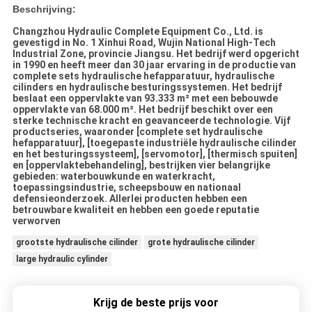
Beschrijving:
Changzhou Hydraulic Complete Equipment Co., Ltd. is
gevestigd in No. 1 Xinhui Road, Wujin National High-Tech
Industrial Zone, provincie Jiangsu. Het bedrijf werd opgericht
in 1990 en heeft meer dan 30 jaar ervaring in de productie van
complete sets hydraulische hefapparatuur, hydraulische
cilinders en hydraulische besturingssystemen. Het bedrijf
beslaat een oppervlakte van 93.333 m² met een bebouwde
oppervlakte van 68.000 m². Het bedrijf beschikt over een
sterke technische kracht en geavanceerde technologie. Vijf
productseries, waaronder [complete set hydraulische
hefapparatuur], [toegepaste industriële hydraulische cilinder
en het besturingssysteem], [servomotor], [thermisch spuiten]
en [oppervlaktebehandeling], bestrijken vier belangrijke
gebieden: waterbouwkunde en waterkracht,
toepassingsindustrie, scheepsbouw en nationaal
defensieonderzoek. Allerlei producten hebben een
betrouwbare kwaliteit en hebben een goede reputatie
verworven
grootste hydraulische cilinder
grote hydraulische cilinder
large hydraulic cylinder
Krijg de beste prijs voor