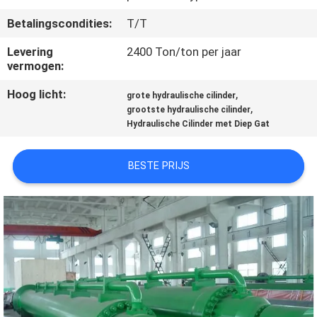
KWALITEITSCONTROLE
Betalingscondities:
T/T
NEEM
Levering
2400 Ton/ton per jaar
vermogen:
CONTACT
Hoog licht:
,
MET
grote hydraulische cilinder
,
grootste hydraulische cilinder
ONS
Hydraulische Cilinder met Diep Gat
OP
BESTE PRIJS
VRAAG
EEN
OFFERTE
SITEMAP