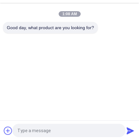
Silinder Hidrolik Industri Minyak Baja Tahan Karat Tipe QPPY-D
1:08 AM
Pabrik silinder hidrolik khusus
Good day, what product are you looking for?
Bad Request
Semua
Single Acting 
Silinder Hidrolik
Hydraulic Cylinder
Double Acting 
Silinder Hidrolik 
Hydraulic Cylinder
Bore Besar
Silinder Hidrolik 
Coatings Semprot 
Industri
Thermal
Silinder Hoist 
Servomotor Hidrolik
Hidrolik
Quote request suatu