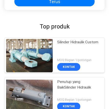
Terus
Top produk
Silinder Hidraulik Custom
MOQ:Bagian 1/potongan
KONTAK
Penutup yang
BaikSilinder Hidraulik
MOQ:Bagian 1/potongan
KONTAK