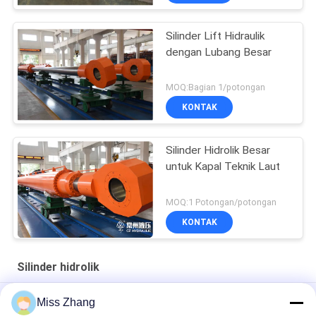
Silinder Lift Hidraulik
dengan Lubang Besar
MOQ:Bagian 1/potongan
KONTAK
Silinder Hidrolik Besar
untuk Kapal Teknik Laut
MOQ:1 Potongan/potongan
KONTAK
Silinder hidrolik
Radial Gate Heavy Duty Hydraulic Cylinder / Hoist Cylinder
Miss Zhang
Untuk Industri Minyak