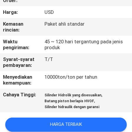
Order:
KONTROL
Harga:
USD
KUALITAS
Kemasan
Paket ahli standar
rincian:
HUBUNGI
Waktu
45 ~ 120 hari tergantung pada jenis
pengiriman:
produk
KAMI
Syarat-syarat
T/T
pembayaran:
MINTA
Menyediakan
10000ton/ton per tahun
KUTIPAN
kemampuan:
Cahaya Tinggi:
,
Silinder Hidrolik yang disesuaikan
SITEMAP
,
Batang piston berlapis HVOF
Silinder hidraulik dengan garansi
KEBIJAKAN
HARGA TERBAIK
PRIVASI