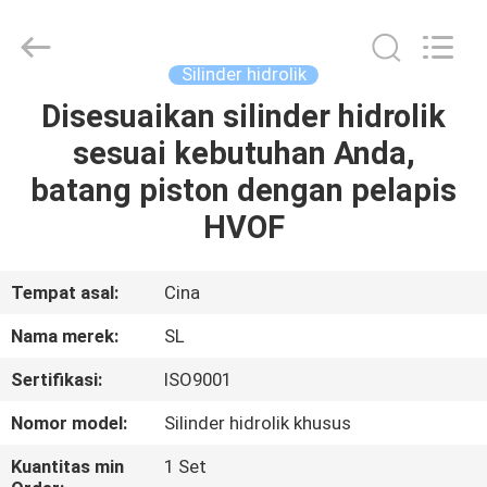
HYDRAULIC
COMPLETE
EQUIPMENT
CO.,LTD.
All
Silinder hidrolik
Rights
Reserved.
Disesuaikan silinder hidrolik
RUMAH
sesuai kebutuhan Anda,
PRODUK
batang piston dengan pelapis
HVOF
VIDEO
Tempat asal:
Cina
TENTANG
Nama merek:
SL
KAMI
Sertifikasi:
ISO9001
TUR
Nomor model:
Silinder hidrolik khusus
PABRIK
Kuantitas min
1 Set