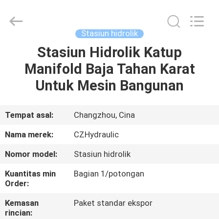
HYDRAULIC
COMPLETE
EQUIPMENT
CO.,LTD.
All
Stasiun hidrolik
Rights
Reserved.
Stasiun Hidrolik Katup
RUMAH
Manifold Baja Tahan Karat
PRODUK
Untuk Mesin Bangunan
VIDEO
Tempat asal:
Changzhou, Cina
Nama merek:
CZHydraulic
TENTANG
Nomor model:
Stasiun hidrolik
KAMI
Kuantitas min
Bagian 1/potongan
Order:
TUR
Kemasan
Paket standar ekspor
PABRIK
rincian: