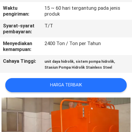
Waktu
15 ~ 60 hari tergantung pada jenis
KONTROL
pengiriman:
produk
KUALITAS
Syarat-syarat
T/T
pembayaran:
HUBUNGI
Menyediakan
2400 Ton / Ton per Tahun
kemampuan:
KAMI
Cahaya Tinggi:
,
,
unit daya hidrolik
sistem pompa hidrolik
Stasiun Pompa Hidrolik Stainless Steel
MINTA
KUTIPAN
HARGA TERBAIK
SITEMAP
KEBIJAKAN
PRIVASI