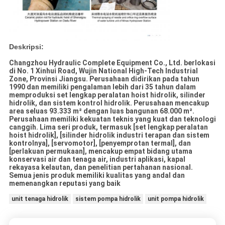
Deskripsi:
Changzhou Hydraulic Complete Equipment Co., Ltd. berlokasi
di No. 1 Xinhui Road, Wujin National High-Tech Industrial
Zone, Provinsi Jiangsu. Perusahaan didirikan pada tahun
1990 dan memiliki pengalaman lebih dari 35 tahun dalam
memproduksi set lengkap peralatan hoist hidrolik, silinder
hidrolik, dan sistem kontrol hidrolik. Perusahaan mencakup
area seluas 93.333 m² dengan luas bangunan 68.000 m².
Perusahaan memiliki kekuatan teknis yang kuat dan teknologi
canggih. Lima seri produk, termasuk [set lengkap peralatan
hoist hidrolik], [silinder hidrolik industri terapan dan sistem
kontrolnya], [servomotor], [penyemprotan termal], dan
[perlakuan permukaan], mencakup empat bidang utama
konservasi air dan tenaga air, industri aplikasi, kapal
rekayasa kelautan, dan penelitian pertahanan nasional.
Semua jenis produk memiliki kualitas yang andal dan
memenangkan reputasi yang baik
unit tenaga hidrolik
sistem pompa hidrolik
unit pompa hidrolik