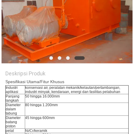
Deskripsi Produk
Spesifikasi Utama/Fitur Khusus
Industri
konservasi air, peralatan mekanik/kelautan/pertambangan,
aplikasi
industri minyak, kendaraan, energi dan fasilitas pelabuhan
Panjang
50 hingga 16.000mm
langkah
Diameter
80 hingga 1.200mm
dalam
tabung
Diameter
45 hingga 600mm
batang
piston
pelat
Ni/Cr/keramik