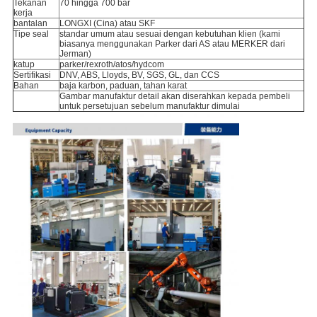
Tekanan
70 hingga 700 bar
kerja
bantalan
LONGXI (Cina) atau SKF
Tipe seal
standar umum atau sesuai dengan kebutuhan klien (kami
biasanya menggunakan Parker dari AS atau MERKER dari
Jerman)
katup
parker/rexroth/atos/hydcom
Sertifikasi
DNV, ABS, Lloyds, BV, SGS, GL, dan CCS
Bahan
baja karbon, paduan, tahan karat
Gambar manufaktur detail akan diserahkan kepada pembeli
untuk persetujuan sebelum manufaktur dimulai