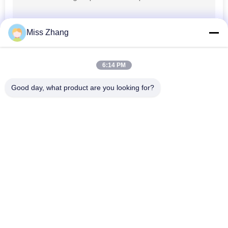
Miss Zhang
6:14 PM
Good day, what product are you looking for?
Categorie popolari
Tutti
Cilindro Idraulico A 
Cilindro Idraulico
Semplice Effetto
Doppio Cilindro 
Grande Foro Cilindri 
Idraulico Sostituto
Idraulici
Cilindri Idraulici 
Thermal Spray 
Industriali
Coatings