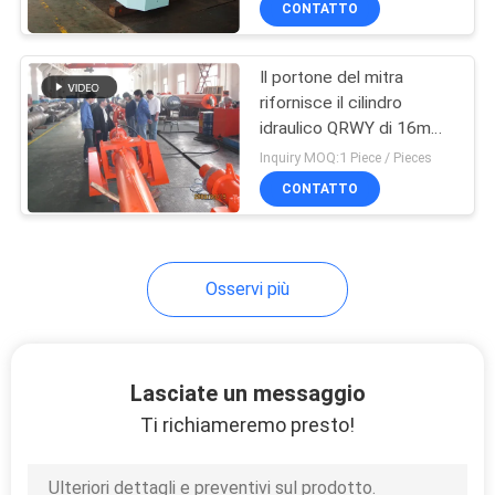
CONTATTO
13
Cilindro idraulico
Il portone del mitra
heavy duty
rifornisce il cilindro
idraulico QRWY di 16m
per l'autocarro con
Inquiry MOQ:1 Piece / Pieces
cassone ribaltabile,
CONTATTO
veicolo
Osservi più
Lasciate un messaggio
Ti richiameremo presto!