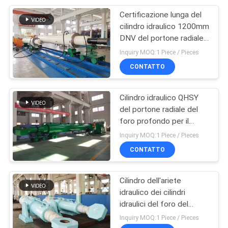
Certificazione lunga del
4
cilindro idraulico 1200mm
DNV del portone radiale
Stazione idraulica
superiore del denudate
Inquiry MOQ:1 Piece / Pieces
CONTATTO
Cilindro idraulico QHSY
del portone radiale del
foro profondo per il
6
progetto di idropotenza
Inquiry MOQ:1 Piece / Pieces
cilindri idraulici
CONTATTO
telescopici
Cilindro dell'ariete
idraulico dei cilindri
idraulici del foro del
caricatore del trattore
Inquiry MOQ:1 Piece / Pieces
grande