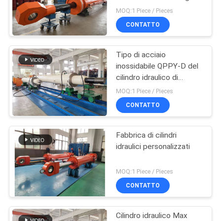
per industria petrolifera
SITO
MOQ:1 Piece / Pieces
CONTATTO
27
POLITICA
Cilindri idraulici
Tipo di acciaio
SULLA
inossidabile QPPY-D del
industriali
PRIVACY
cilindro idraulico di
industria petrolifera
MOQ:1 Piece / Pieces
CONTATTO
Fabbrica di cilindri
22
idraulici personalizzati
Thermal Spray
MOQ:1 Piece / Pieces
Coatings
CONTATTO
Cilindro idraulico Max