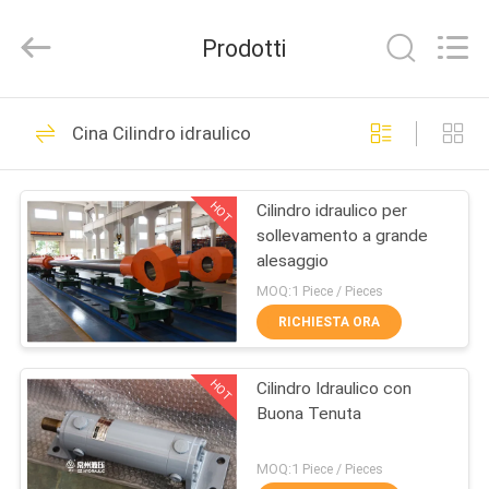
HYDRAULIC
COMPLETE
EQUIPMENT
Prodotti
CO.,LTD.
All
Rights
Reserved.
CASA.
78
Cina Cilindro idraulico
Cilindro idraulico
PRODOTTI
HOT
Cilindro idraulico per
sollevamento a grande
VIDEO
alesaggio
MOQ:1 Piece / Pieces
SU
RICHIESTA ORA
14
DI
cilindro idraulico a
HOT
Cilindro Idraulico con
NOI
Buona Tenuta
semplice effetto
VISITA
MOQ:1 Piece / Pieces