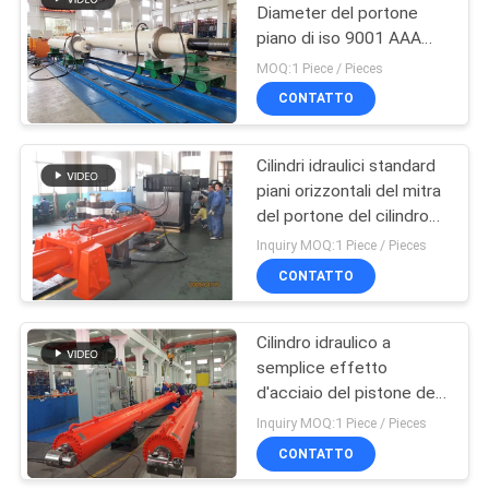
Diameter del portone
piano di iso 9001 AAA
10
1200mm
MOQ:1 Piece / Pieces
Cilindro di
CONTATTO
sollevamento
Cilindri idraulici standard
idraulico
piani orizzontali del mitra
del portone del cilindro
su ordinazione di
Inquiry MOQ:1 Piece / Pieces
pressione idraulica
CONTATTO
29
servomotore
Cilindro idraulico a
semplice effetto
idraulico
d'acciaio del pistone del
cilindro idraulico
Inquiry MOQ:1 Piece / Pieces
CONTATTO