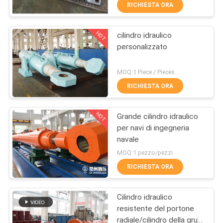
ALLA
RICHIESTA ORA
FABBRICA
HOT
cilindro idraulico
12
personalizzato
CONTROLLO
Doppio cilindro
DELLA
MOQ:1 Piece / Pieces
idraulico sostituto
QUALITÀ
RICHIESTA ORA
HOT
Grande cilindro idraulico
CONTATTACI
per navi di ingegneria
navale
16
CHIEDI UN
MOQ:1 pezzo/pezzi
Grande foro cilindri
PREVENTIVO
RICHIESTA ORA
idraulici
Cilindro idraulico
MAPPA
resistente del portone
DEL
radiale/cilindro della gru