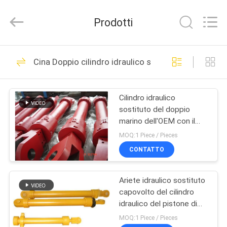
HYDRAULIC
COMPLETE
EQUIPMENT
Prodotti
CO.,LTD.
All
Rights
Reserved.
CASA.
78
Cina Doppio cilindro idraulico sostituto
Cilindro idraulico
PRODOTTI
Cilindro idraulico
sostituto del doppio
VIDEO
marino dell'OEM con il
sensore di spostamento
MOQ:1 Piece / Pieces
SU
CONTATTO
14
DI
cilindro idraulico a
Ariete idraulico sostituto
NOI
capovolto del cilindro
semplice effetto
idraulico del pistone di
VISITA
caduta doppio doppio
MOQ:1 Piece / Pieces