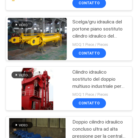
ALLA
CONTATTO
FABBRICA
Scelga/gru idraulica del
12
portone piano sostituto
CONTROLLO
cilindro idraulico del
Doppio cilindro
DELLA
doppio per l'autocarro
MOQ:1 Piece / Pieces
idraulico sostituto
con cassone ribaltabile
QUALITÀ
CONTATTO
Cilindro idraulico
CONTATTACI
sostituto del doppio
multiuso industriale per
16
CHIEDI UN
meccanico
MOQ:1 Piece / Pieces
Grande foro cilindri
PREVENTIVO
CONTATTO
idraulici
Doppio cilindro idraulico
MAPPA
concluso ultra ad alta
DEL
pressione per la centrale