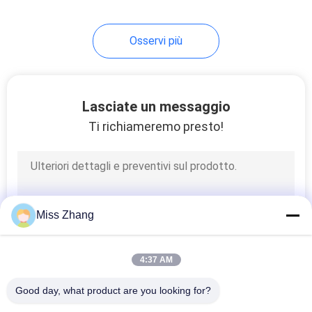
4
Osservi più
Stazione idraulica
Lasciate un messaggio
Ti richiameremo presto!
6
cilindri idraulici
Miss Zhang
telescopici
4:37 AM
Good day, what product are you looking for?