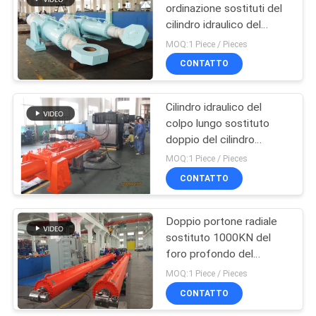
ordinazione sostituti del
cilindro idraulico del
10
portone rapido piano
MOQ:1 Piece / Pieces
Cilindro di
CONTATTO
sollevamento
Cilindro idraulico del
idraulico
colpo lungo sostituto
doppio del cilindro
idraulico del portone del
MOQ:1 Piece / Pieces
mitra
CONTATTO
29
servomotore
Doppio portone radiale
sostituto 1000KN del
idraulico
foro profondo del
cilindro idraulico di
MOQ:1 Piece / Pieces
capacità elevata
CONTATTO