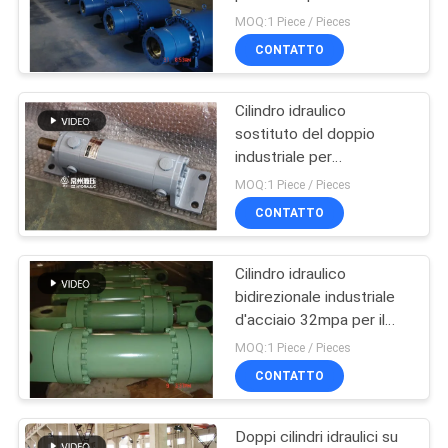
nucleare
SITO
MOQ:1 Piece / Pieces
CONTATTO
27
POLITICA
Cilindri idraulici
Cilindro idraulico
SULLA
sostituto del doppio
industriali
PRIVACY
industriale per
l'imballaggio/costruzione
MOQ:1 Piece / Pieces
CONTATTO
Cilindro idraulico
22
bidirezionale industriale
Thermal Spray
d'acciaio 32mpa per il
macchinario del veicolo
MOQ:1 Piece / Pieces
Coatings
CONTATTO
Doppi cilindri idraulici su