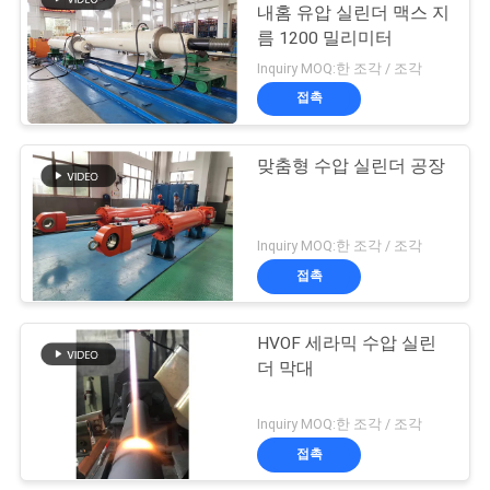
용
내홈 유압 실린더 맥스 지
름 1200 밀리미터
을
Inquiry MOQ:한 조각 / 조각
요
접촉
청
맞춤형 수압 실린더 공장
하
십
Inquiry MOQ:한 조각 / 조각
시
접촉
오
HVOF 세라믹 수압 실린
더 막대
사
Inquiry MOQ:한 조각 / 조각
이
접촉
트