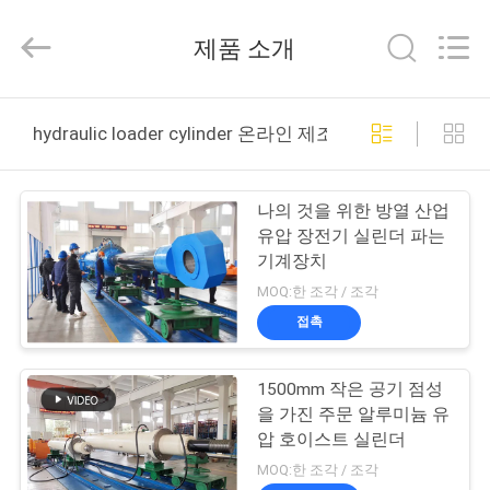
2017
-
2026
제품 소개
CHANGZHOU
HYDRAULIC
COMPLETE
EQUIPMENT
CO.,LTD.
집
All
hydraulic loader cylinder 온라인 제조
Rights
Reserved.
제
나의 것을 위한 방열 산업
품
유압 장전기 실린더 파는
기계장치
MOQ:한 조각 / 조각
비
접촉
디
1500mm 작은 공기 점성
오
을 가진 주문 알루미늄 유
압 호이스트 실린더
우
MOQ:한 조각 / 조각