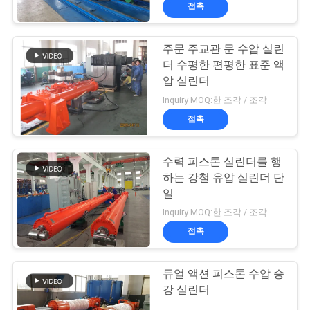
접촉
리
에
주문 주교관 문 수압 실린
더 수평한 편평한 표준 액
관
압 실린더
한
Inquiry MOQ:한 조각 / 조각
접촉
것
수력 피스톤 실린더를 행
공
하는 강철 유압 실린더 단
일
장
Inquiry MOQ:한 조각 / 조각
투
접촉
어
듀얼 액션 피스톤 수압 승
강 실린더