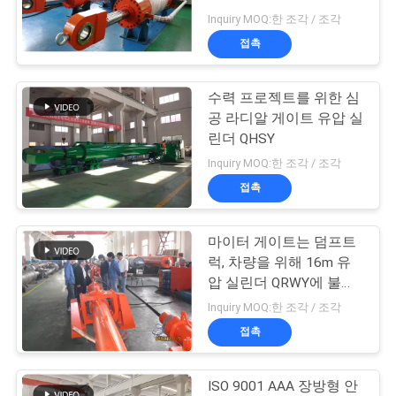
품
Inquiry MOQ:한 조각 / 조각
질
접촉
관
수력 프로젝트를 위한 심
리
공 라디알 게이트 유압 실
린더 QHSY
저
Inquiry MOQ:한 조각 / 조각
접촉
희
와
마이터 게이트는 덤프트
럭, 차량을 위해 16m 유
연
압 실린더 QRWY에 불을
지핍니다
락
Inquiry MOQ:한 조각 / 조각
접촉
인
ISO 9001 AAA 장방형 안