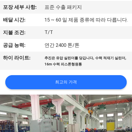
리
포장 세부 사항:
표준 수출 패키지
에
배달 시간:
15 ~ 60 일 제품 종류에 따라 다릅니다.
관
T/T
지불 조건:
한
공급 능력:
연간 2400 톤/톤
것
,
,
하이 라이트:
추진은 유압 실린더를 당깁니다
수력 적재기 실린더
16m 수력 피스톤형원통
공
최고의 가격
장
투
어