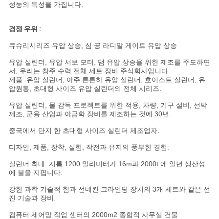
용
성능의 특성을 가집니다.
을
경쟁 우위 :
요
큐슈리시리즈 유압 상승, 심 공 라디알 게이트 유압 상승
청
유압 실린더, 유압 서보 모터, 댐 유압 상승을 위한 제조를 주도하면
서, 우리는 창주 수력 전체 세트 장비 주식회사입니다.
제품 :유압 실린더, 아주 튼튼하 유압 실린더, 호이스트 실린더, 유
하
압원통, 초대형 사이즈 유압 실린더의 전체 시리즈.
십
유압 실린더, 물 감독 프로젝트를 위한 적용, 차량, 기구 설비, 선박
제조, 군용 산업과 야금학 장비를 제조하는 것에 30년.
시
중국에서 단지 한 초대형 사이즈 실린더 제조업자.
오
디자인, 제품, 장착, 실험, 작전과 유지의 풍부한 경험.
실린더 최대. 지름 1200 밀리미터가 16m과 2000t 에 일년 생산성
에 불을 지핍니다.
사
강한 과학 기술적 힘과 선네킨 그라인딩 장치의 3개 세트와 같은 선
이
진 기술과 장비.
트
컴퓨터 제어망 작업 센터의 2000m2 종합적 사무실 건물