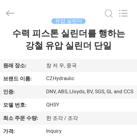
2017
-
2026
CHANGZHOU
HYDRAULIC
유압 실린더
COMPLETE
EQUIPMENT
CO.,LTD.
수력 피스톤 실린더를 행하는
집
All
Rights
Reserved.
강철 유압 실린더 단일
제
품
원래 장소:
창 저 우, 중국
CZHydraulic
브랜드 이름:
비
DNV, ABS, Lloyds, BV, SGS, GL and CCS
인증:
디
QHSY
모델 번호:
오
최소 주문 수량:
한 조각 / 조각
Inquiry
가격:
우