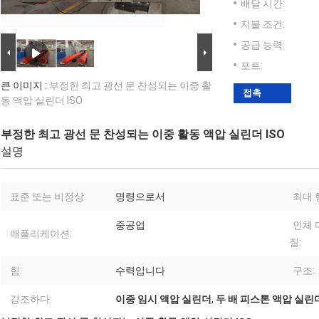
배달 시간:
지불 조건:
공급 능력:
포트:
큰 이미지 :
부정한 최고 광선 문 찬성되는 이중 활
접촉
동 액압 실린더 ISO
부정한 최고 광선 문 찬성되는 이중 활동 액압 실린더 ISO
설명
표준 또는 비정상:
명령으로서
최대 
중공업
인체 
애플리케이션:
질:
힘:
수력입니다
구조:
강조하다:
이중 임시 액압 실린더
,
두 배 피스톤 액압 실린