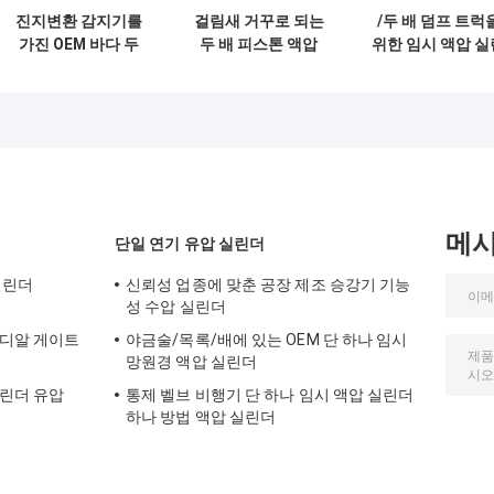
진지변환 감지기를
걸림새 거꾸로 되는
/두 배 덤프 트럭
가진 OEM 바다 두
두 배 피스톤 액압
위한 임시 액압 실
배 임시 액압 실린더
실린더 두 배 임시
더 편평한 문 유
유압 Ram
호이스트 골라내
시오
메
단일 연기 유압 실린더
실린더
신뢰성 업종에 맞춘 공장 제조 승강기 기능
성 수압 실린더
라디알 게이트
야금술/목록/배에 있는 OEM 단 하나 임시
망원경 액압 실린더
실린더 유압
통제 벨브 비행기 단 하나 임시 액압 실린더
하나 방법 액압 실린더