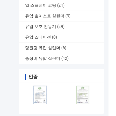
열 스프레이 코팅
(21)
유압 호이스트 실린더
(9)
유압 보조 전동기
(29)
유압 스테이션
(8)
망원경 유압 실린더
(6)
중장비 유압 실린더
(12)
인증