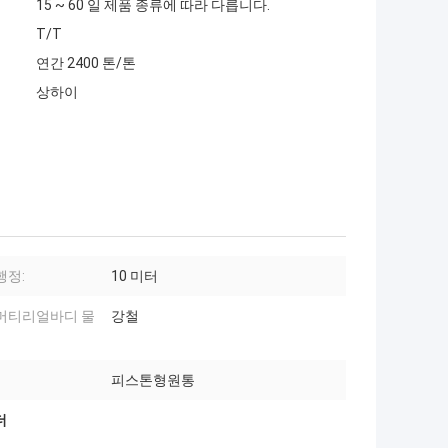
15 ~ 60 일 제품 종류에 따라 다릅니다.
T/T
연간 2400 톤/톤
상하이
행정:
10 미터
머티리얼바디 물
강철
피스톤형원통
더