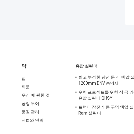
약
유압 실린더
최고 부정한 광선 문 긴 액압 
집
1200mm DNV 증명서
제품
수력 프로젝트를 위한 심 공 
우리 에 관한 것
유압 실린더 QHSY
공장 투어
트랙터 장전기 큰 구멍 액압 
품질 관리
Ram 실린더
저희와 연락