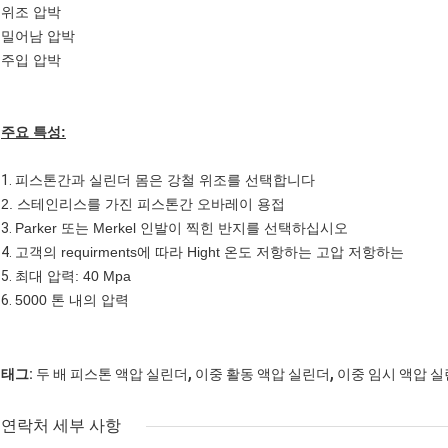
위조 압박
밀어남 압박
주입 압박
주요 특성:
1.
피스톤간과 실린더 몸은 강철 위조를 선택합니다
2.
스테인리스를 가진 피스톤간 오바레이 용접
3.
Parker 또는 Merkel 인발이 찍힌 반지를 선택하십시오
4.
고객의 requirments에 따라 Hight 온도 저항하는 고압 저항하는
5.
최대 압력: 40 Mpa
6.
5000 톤 내의 압력
,
,
태그:
두 배 피스톤 액압 실린더
이중 활동 액압 실린더
이중 임시 액압 
연락처 세부 사항