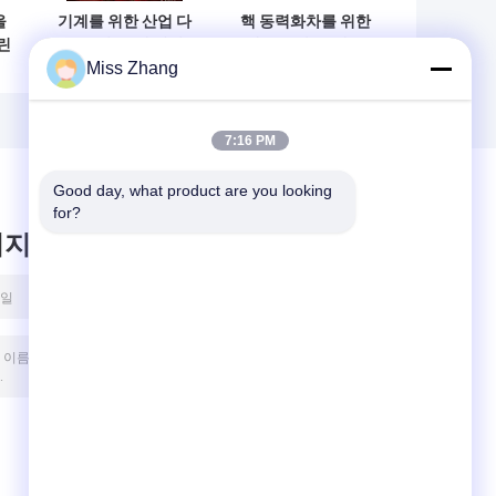
을
기계를 위한 산업 다
핵 동력화차를 위한
린
중목적 두 배 임시
매우 고압 두 배 끝
Miss Zhang
압
액압 실린더
난 액압 실린더
십
7:16 PM
Good day, what product are you looking 
for?
시지를 남겨주세요