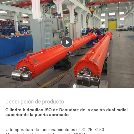
UNA CITA
MAPA
DEL
SITIO
POLÍTICA
DE
PRIVACIDAD
Descripción de producto
Cilindro hidráulico ISO de Denudate de la acción dual radial
superior de la puerta aprobado
la temperatura de funcionamiento es el ℃ -25 ℃-50