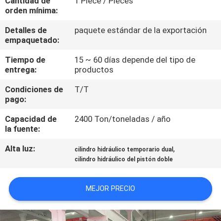
Cantidad de
1 Piece / Pieces
RECORRIDO
orden mínima:
POR
Detalles de
paquete estándar de la exportación
LA
empaquetado:
FÁBRICA
Tiempo de
15 ~ 60 días depende del tipo de
entrega:
productos
CONTROL
Condiciones de
T/T
pago:
DE
Capacidad de
2400 Ton/toneladas / año
CALIDAD
la fuente:
Alta luz:
,
cilindro hidráulico temporario dual
CONTACTA
cilindro hidráulico del pistón doble
CON
NOSOTROS
MEJOR PRECIO
SOLICITAR