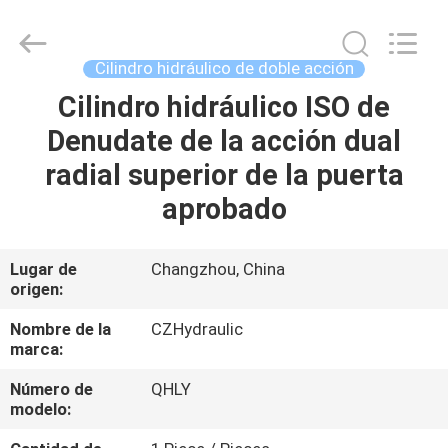
HYDRAULIC
COMPLETE
EQUIPMENT
CO.,LTD.
All
Cilindro hidráulico de doble acción
Rights
Reserved.
Cilindro hidráulico ISO de
EN
Denudate de la acción dual
CASA
radial superior de la puerta
PRODUCTOS
aprobado
LOS
Lugar de
Changzhou, China
origen:
VÍDEOS
Nombre de la
CZHydraulic
marca:
SOBRE
Número de
QHLY
NOSOTROS
modelo: