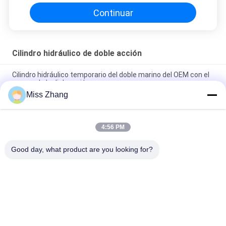
Continuar
Cilindro hidráulico de doble acción
Cilindro hidráulico temporario del doble marino del OEM con el
sensor de la dislocación
Miss Zhang
Ariete hydráulico temporario doble doble al revés del cilindro
hidráulico del pistón de la caída
4:56 PM
Escoja/alzamiento hidráulico de la puerta plana temporaria
del cilindro hidráulico del doble para el camión volquete
Good day, what product are you looking for?
Categorías Populares
Todos
Cilindro Hidráulico 
Cilindro Hidráulico
De Actuar Sola