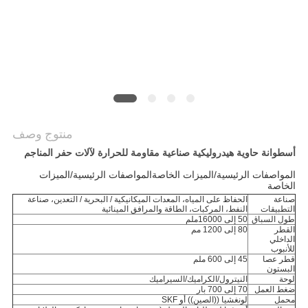
الخصوصية
منتوج وصف
أسطوانة حاوية هيدروليكية صناعية مقاومة للحرارة لآلات حفر المناجم
المواصفات الرئيسية/الميزات الخاصةالمواصفات الرئيسية/الميزات
الخاصة
صناعة
الحفاظ على المياه، المعدات الميكانيكية / البحرية / التعدين، صناعة
التطبيقات
النفط، المركبات، الطاقة والمرافق المينائية
طول السباق
50 إلى 16000ملم
القطر
80 إلى 1200 مم
الداخلي
للأنبوب
قطر عصا
45 إلى 600 ملم
البستون
لوحة
النيترول/الكراميك/السيراميك
ضغط العمل
70 إلى 700 بار
محمل
لونغشيا ((الصين)) أو SKF