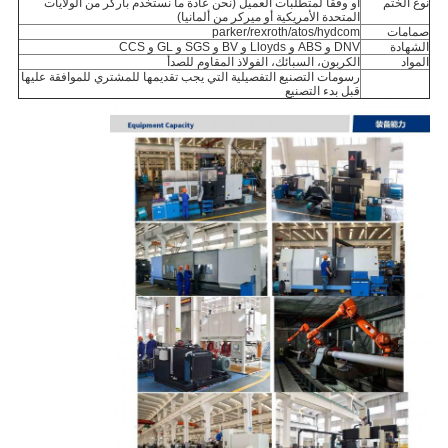
نوع الختم
أو وفقا لمتطلبات العميل (نحن عادة ما نستخدم باركر من الولايات
المتحدة الأمريكية أو ميركر من ألمانيا)
صمامات
parker/rexroth/atos/hydcom
الشهادة
DNV و ABS و Lloyds و BV و SGS و GL و CCS
المواد
الكربون، السبائك، الفولاذ المقاوم للصدأ
رسومات التصنيع التفصيلية التي يجب تقديمها للمشتري للموافقة عليها
قبل بدء التصنيع