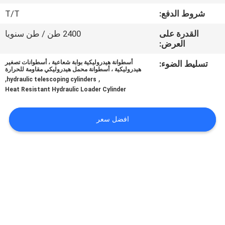
شروط الدفع:
T/T
مراقبة
القدرة على
2400 طن / طن سنويا
الجودة
العرض:
تسليط الضوء:
أسطوانة هيدروليكية بوابة شعاعية ، أسطوانات تصغير
اتصل
هيدروليكية ، أسطوانة محمل هيدروليكي مقاومة للحرارة
,
,
hydraulic telescoping cylinders
بنا
Heat Resistant Hydraulic Loader Cylinder
اطلب
افضل سعر
اقتباس
خريطة
الموقع
سياسة