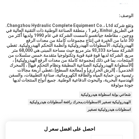
الوصف:
وتقع شركة Changzhou Hydraulic Complete Equipment Co.، Ltd.
في الطريق Xinhui رقم 1 ، منطقة الصناعة الوطنية ذات التقنية العالية في
ووجين ، مقاطعة جيانغسو.تأسست الشركة في عام 1990 ولديها أكثر من
30 عاما من الخبرة في إنتاج مجموعات كاملة من معدات الرفع
الهيدروليكية، الأسطوانات الهيدروليكية وأنظمة التحكم الهيدروليكية. تغطي
الشركة مساحة 93,333 متر مربع حيث مساحة المبنى هي 68,000 متر
مربع. الشركة لديها قوة فنية قوية وتكنولوجيا متقدمة.خمس سلسلات من
المنتجات، بما في ذلك [مجموعة كاملة من معدات الرفع الهيدروليكية] ،
[الأسطوانة الهيدروليكية الصناعية المطبقة ونظام التحكم فيها] ، [المحرك
الخدمي] ، [الرش الحراري] و [معالجة السطح] ،تغطي أربعة مجالات
رئيسية من حماية المياه والطاقة الكهرومائية، صناعة التطبيقات، والسفن
الهندسية البحرية، والبحوث الدفاعية الوطنية. جميع أنواع المنتجات لديها
جودة موثوقة
شعاعي بوابة اسطوانة هيدروليكية
الهيدروليكية تصغير الاسطوانات,محرك رافعة أسطوانات هيدروليكية
اسطوانات هيدروليكية تصغير
احصل على افضل سعر ل