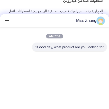
أسطوانة صناعيّ هيدروليّ
الحرارية رذاذ السيراميك قضيب الصناعية الهيدروليكية اسطوانات لنقل
الحاويات
Miss Zhang
دنف الثقيلة الكهربائية اسطوانة هيدروليكية تفريغ شاحنة اسطوانة
هيدروليكية
7:54 AM
مخصصة الصناعية اسطوانات هيدروليكية تفريغ شاحنة مكبس
هيدروليكي
Good day, what product are you looking for?
فئات شعبية
جميع
اسطوانة هيدروليكية 
اسطوانة هيدروليكية
واحدة بالنيابة
كبيرة تتحمل 
اسطوانة هيدروليكية 
الهيدروليكية اسطوانات
بالوكالة مزدوجة
أسطوانة صناعيّ 
رذاذ الطلاء الحراري
هيدروليّ