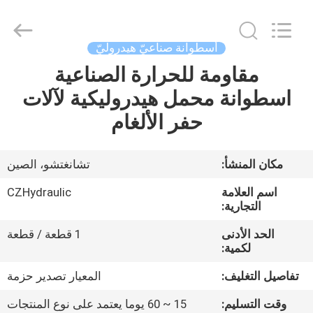
HYDRAULIC
COMPLETE
EQUIPMENT
CO.,LTD.
All
أسطوانة صناعيّ هيدروليّ
Rights
Reserved.
مقاومة للحرارة الصناعية
المنزل
اسطوانة محمل هيدروليكية لآلات
المنتجات
حفر الألغام
فيديوهات
مكان المنشأ:
تشانغتشو، الصين
اسم العلامة
CZHydraulic
حولنا
التجارية:
الحد الأدنى
1 قطعة / قطعة
جولة
لكمية:
في
تفاصيل التغليف:
المعيار تصدير حزمة
المصنع
وقت التسليم:
15 ~ 60 يوما يعتمد على نوع المنتجات