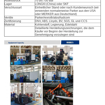
Arbeitsdruck
70 bis 700 Bar
Lager
LONGXI (China) oder SKF
Verschlussart
Einheitlicher Stand oder nach Kundenwunsch (wir
verwenden normalerweise Parker aus den USA
oder MERKER aus Deutschland)
Ventile
Parker/rexroth/atos/hydcom
Zertifizierung
DNV, ABS, Lloyds, BV, SGS, GL und CCS
Material
Kohlenstoff, Legierung, Edelstahl
Detaillierte Herstellungszeichnungen, die dem
Käufer vor Beginn der Herstellung zur
Genehmigung vorzulegen sind