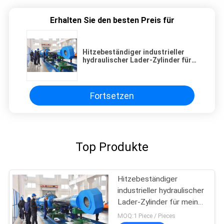
Erhalten Sie den besten Preis für
Hitzebeständiger industrieller
hydraulischer Lader-Zylinder für
meine grabende Maschinerie
Fortsetzen
Top Produkte
Hitzebeständiger
industrieller hydraulischer
Lader-Zylinder für meine
grabende Maschinerie
MOQ:1 Piece / Pieces