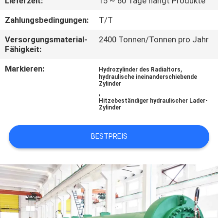
Lieferzeit:
15 ~ 60 Tage hängt Produkte
QUALITÄTSKONTROLLE
Zahlungsbedingungen:
T/T
Versorgungsmaterial-
2400 Tonnen/Tonnen pro Jahr
Fähigkeit:
KONTAKT
MIT
Markieren:
,
Hydrozylinder des Radialtors
hydraulische ineinanderschiebende
UNS
Zylinder
,
Hitzebeständiger hydraulischer Lader-
Zylinder
BITTE UM
EIN
BESTPREIS
ANGEBOT
SITEMAP
DATENSCHUTZRICHTLINIE