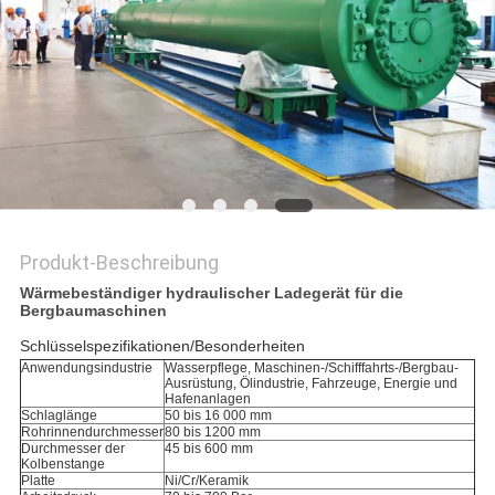
Produkt-Beschreibung
Wärmebeständiger hydraulischer Ladegerät für die
Bergbaumaschinen
Schlüsselspezifikationen/Besonderheiten
Anwendungsindustrie
Wasserpflege, Maschinen-/Schifffahrts-/Bergbau-
Ausrüstung, Ölindustrie, Fahrzeuge, Energie und
Hafenanlagen
Schlaglänge
50 bis 16 000 mm
Rohrinnendurchmesser
80 bis 1200 mm
Durchmesser der
45 bis 600 mm
Kolbenstange
Platte
Ni/Cr/Keramik