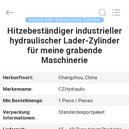
HYDRAULIC
COMPLETE
EQUIPMENT
CO.,LTD.
All
Industrielle Hydraulische Zylinder
Rights
Reserved.
Hitzebeständiger industrieller
ZU
hydraulischer Lader-Zylinder
HAUSE
für meine grabende
PRODUKTE
Maschinerie
VIDEOS
Herkunftsort:
Changzhou, China
Markenname:
CZHydraulic
ÜBER
Min Bestellmenge:
1 Piece / Pieces
UNS
Verpackung
Standardexportpaket
Informationen:
WERKSBESICHTIGUNG