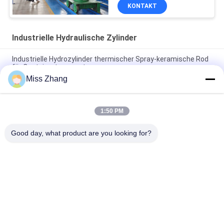
KONTAKT
Industrielle Hydraulische Zylinder
Industrielle Hydrozylinder thermischer Spray-keramische Rod
für Containertransport
Miss Zhang
Elektrischer Hydrozylinder-HochleistungsKipplaster-
Hydrozylinder DNV
1:50 PM
Kundengebundener industrieller Hydrozylinder-Kipplaster-
hydraulischer Kolben
Good day, what product are you looking for?
Beliebte Kategorien
Alle
Einfachwirkend 
Hydrozylinder
Hydraulikzylinder
Doppelter 
Große Bohrung 
Verantwortlicher 
Hydraulische 