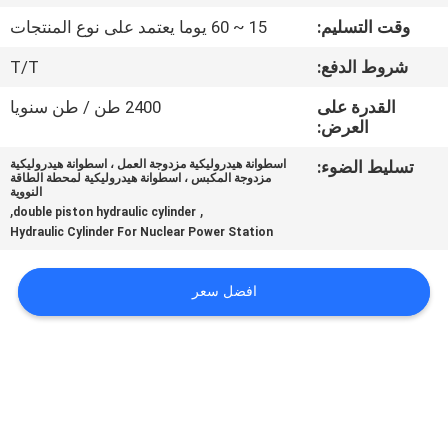
وقت التسليم:
15 ~ 60 يوما يعتمد على نوع المنتجات
مراقبة
شروط الدفع:
T/T
الجودة
القدرة على
2400 طن / طن سنويا
العرض:
اتصل
تسليط الضوء:
اسطوانة هيدروليكية مزدوجة العمل ، اسطوانة هيدروليكية
بنا
مزدوجة المكبس ، اسطوانة هيدروليكية لمحطة الطاقة
النووية
,
,
double piston hydraulic cylinder
اطلب
Hydraulic Cylinder For Nuclear Power Station
اقتباس
افضل سعر
خريطة
الموقع
سياسة