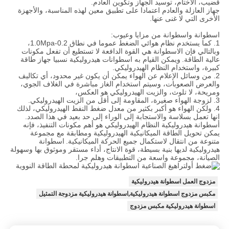
قضيب، الأختام، توسيد الجهاز وتكوين العادم.
جهاز العازلة والعادم اعتمادا على تطبيق معين لهذه المناسبة، والأجهزة
الأخرى التي لا غنى عنها.
اسطوانة واسطوانة من مزايا وعيوب:
1. كما يستخدم نظام هوائي الضغط عموما في نطاق 0.2-1.0Mpa،
وبالتالي فإن الاسطوانة هي القوة الدافعة لا تستطيع أن تفعل مكونات
عالية الطاقة.
ويمكن القيام به اسطوانات هيدروليكية نسبيا جهاز طاقة
كبيرة، واستخدام النظام الهيدروليكي.
2. من وسائل الإعلام عن الهواء يمكن أن يكون غير محدود، أي تكاليف
والعرض الصعوبات، وسيتم استخدام الغاز مباشرة في الغلاف الجوي،
ومريحة، لا تلوث، والزيت الهيدروليكي هو العكس،
3. لزوجة الهواء صغيرة، المقاومة إلى أقل من الزيت الهيدروليكي.
4. ولكن الهواء هو أكبر بكثير من معدل ضغط النفط الهيدروليكي، لذلك
انها تعمل بسلاسة والاستجابة إلى الوراء إلى حد بعيد في هذا الصدد.
أسطوانة هيدروليكية النظام الهيدروليكي هو أهم مكونات التنفيذ، فإنه
يمكن تحويل الطاقة الميكانيكية الهيدروليكية ومطابقة مع مجموعة
متنوعة من انتقال لاستكمال جميع الحركة الميكانيكية.
اسطوانة
هيدروليكية لديها بنية بسيطة، قوة الانتاج، أداء مستقر وموثوق بها وسهولة
الصيانة، مجموعة واسعة من التطبيقات وهلم جرا.
مزدوج العمل اسطوانة هيدروليكية
مكبس مزدوج اسطوانة هيدروليكية,اسطوانة هيدروليكية مزدوجة التمثيل
اسطوانة هيدروليكية مكبس مزدوج