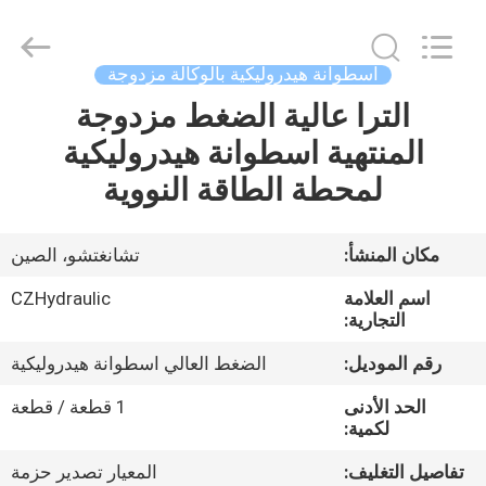
HYDRAULIC
COMPLETE
EQUIPMENT
CO.,LTD.
All
اسطوانة هيدروليكية بالوكالة مزدوجة
Rights
Reserved.
الترا عالية الضغط مزدوجة
المنزل
المنتهية اسطوانة هيدروليكية
المنتجات
لمحطة الطاقة النووية
فيديوهات
مكان المنشأ:
تشانغتشو، الصين
اسم العلامة
CZHydraulic
حولنا
التجارية:
رقم الموديل:
الضغط العالي اسطوانة هيدروليكية
جولة
الحد الأدنى
1 قطعة / قطعة
في
لكمية:
المصنع
تفاصيل التغليف:
المعيار تصدير حزمة