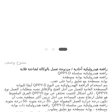
الخصوصية
منتوج وصف
رافعة هيدروليكية أحادية / مزدوجة تعمل بالوكالة لشاحنة قلابة
رافعة هيدروليكية سلسلة QPPY-D
رافعة هيدروليكية بوابة مسطحة
بوابة مسطحة مع تعليق رأسا على عقب.
يتم استخدام الرافعة الهيدروليكية من النوع QPPY-D أيضًا للبوابة
المسطحة العامة للعمل من أجل الفتح والإغلاق.تشبه متطلبات العمل نوع
QPPYII ، لكن أشكال التثبيت تختلف عن نوع QPPYII.الفرق الملحوظ
هو تقليل ارتفاع نصف المساحة من أجل تزيين أكثر منطقية.يجب أن
تكون درجة حرارة العمل المقبولة حول -35 درجة مئوية -50 درجة مئوية.
رافعة هيدروليكية من سلسلة QPPY-D: رافعة هيدروليكية ذات بوابة
مسطحة ، بوابة مسطحة مع تعليق مقلوب.