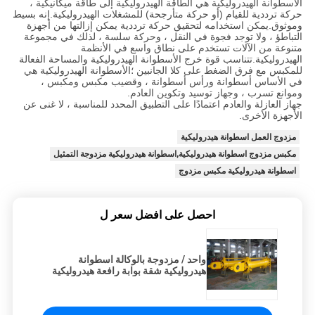
الأسطوانة الهيدروليكية هي الطاقة الهيدروليكية إلى طاقة ميكانيكية ،
حركة ترددية للقيام (أو حركة متأرجحة) للمشغلات الهيدروليكية.إنه بسيط
وموثوق.يمكن استخدامه لتحقيق حركة ترددية يمكن إزالتها من أجهزة
التباطؤ ، ولا توجد فجوة في النقل ، وحركة سلسة ، لذلك في مجموعة
متنوعة من الآلات تستخدم على نطاق واسع في الأنظمة
الهيدروليكية.تتناسب قوة خرج الأسطوانة الهيدروليكية والمساحة الفعالة
للمكبس مع فرق الضغط على كلا الجانبين ؛الأسطوانة الهيدروليكية هي
في الأساس أسطوانة ورأس أسطوانة ، وقضيب مكبس ومكبس ،
وموانع تسرب ، وجهاز توسيد وتكوين العادم.
جهاز العازلة والعادم اعتمادًا على التطبيق المحدد للمناسبة ، لا غنى عن
الأجهزة الأخرى.
مزدوج العمل اسطوانة هيدروليكية
مكبس مزدوج اسطوانة هيدروليكية,اسطوانة هيدروليكية مزدوجة التمثيل
اسطوانة هيدروليكية مكبس مزدوج
احصل على افضل سعر ل
واحد / مزدوجة بالوكالة اسطوانة
هيدروليكية شقة بوابة رافعة هيدروليكية
لشاحنة قلابة