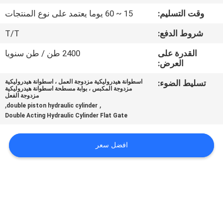
وقت التسليم:
15 ~ 60 يوما يعتمد على نوع المنتجات
مراقبة
شروط الدفع:
T/T
الجودة
القدرة على
2400 طن / طن سنويا
العرض:
اتصل
تسليط الضوء:
اسطوانة هيدروليكية مزدوجة العمل ، اسطوانة هيدروليكية
بنا
مزدوجة المكبس ، بوابة مسطحة اسطوانة هيدروليكية
مزدوجة الفعل
,
,
double piston hydraulic cylinder
اطلب
Double Acting Hydraulic Cylinder Flat Gate
اقتباس
افضل سعر
خريطة
الموقع
سياسة