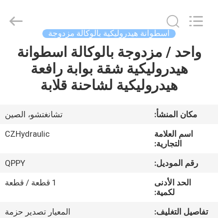
HYDRAULIC
COMPLETE
EQUIPMENT
CO.,LTD.
All
اسطوانة هيدروليكية بالوكالة مزدوجة
Rights
Reserved.
واحد / مزدوجة بالوكالة اسطوانة
المنزل
هيدروليكية شقة بوابة رافعة
المنتجات
هيدروليكية لشاحنة قلابة
فيديوهات
مكان المنشأ:
تشانغتشو، الصين
اسم العلامة
CZHydraulic
حولنا
التجارية:
رقم الموديل:
QPPY
جولة
الحد الأدنى
1 قطعة / قطعة
في
لكمية:
المصنع
تفاصيل التغليف:
المعيار تصدير حزمة