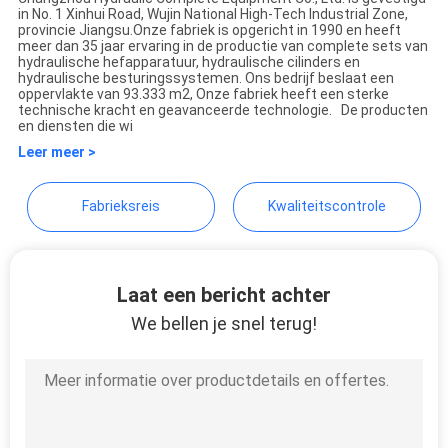
in No. 1 Xinhui Road, Wujin National High-Tech Industrial Zone,
PRIVACYBELEID
CHANGZHOU HYDRAULIC
provincie Jiangsu.Onze fabriek is opgericht in 1990 en heeft
meer dan 35 jaar ervaring in de productie van complete sets van
COMPLETE EQUIPMENT
hydraulische hefapparatuur, hydraulische cilinders en
hydraulische besturingssystemen. Ons bedrijf beslaat een
CO.,LTD
oppervlakte van 93.333 m2, Onze fabriek heeft een sterke
technische kracht en geavanceerde technologie. De producten
en diensten die wi
Leer meer >
Fabrieksreis
Kwaliteitscontrole
Laat een bericht achter
We bellen je snel terug!