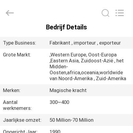
HYDRAULIC
COMPLETE
EQUIPMENT
CO.,LTD.
All
Rights
Bedrijf Details
Reserved.
THUIS
Type Business:
Fabrikant , importeur , exporteur
PRODUCTEN
Grote Markt:
,Western Europe, Oost-Europa
,Eastern Asia, Zuidoost-Azië , het
Midden-
VIDEO'S
Oosten,africa,oceania,worldwide
van Noord-Amerika , Zuid-Amerika
OVER
Merken:
Magische kracht
ONS
Aantal
300~400
werknemers:
FABRIEKSTOCHT
Jaarlijkse omzet:
50 Million-70 Million
Opgericht Jaar:
1990