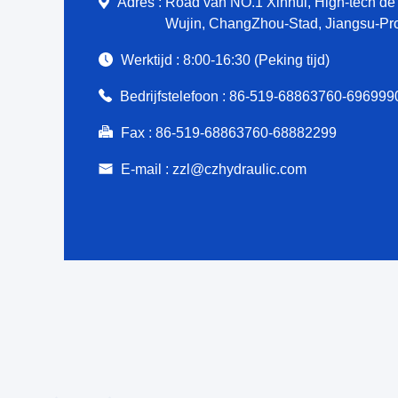
Adres :
Road van NO.1 Xinhui, High-tech de 
Wujin, ChangZhou-Stad, Jiangsu-Pr
Werktijd :
8:00-16:30 (Peking tijd)
Bedrijfstelefoon :
86-519-68863760-6969990
Fax :
86-519-68863760-68882299
E-mail :
zzl@czhydraulic.com