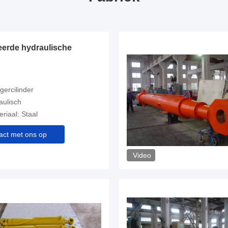
eerde hydraulische
gercilinder
aulisch
riaal: Staal
ct met ons op
Video