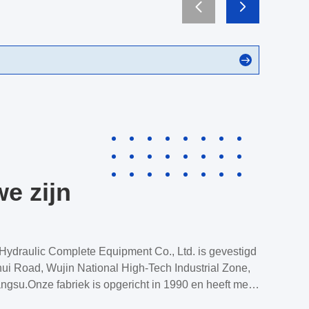
e zijn
ydraulic Complete Equipment Co., Ltd. is gevestigd
hui Road, Wujin National High-Tech Industrial Zone,
angsu.Onze fabriek is opgericht in 1990 en heeft meer
ervaring in de productie van complete sets van