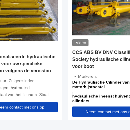
Video
CCS ABS BV DNV Classifi
onaliseerde hydraulische
Society hydraulische cilin
r voor uw specifieke
voor boot
en volgens de vereisten
Markeren:
nt fabriek
tuur: Zuigercilinder
De Hydraulische Cilinder van
motorhijstoestel
gen: hydraulisch
,
iaal van het lichaam: Staal
hydraulische ineenschuiven
cilinders
,
eem contact met ons op
Industriële Hydraulische Cili
Neem contact met ons 
1200mm Diameter