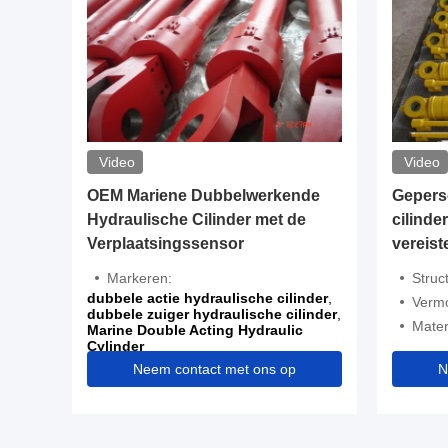
Video
Video
 droeg
OEM Mariene Dubbelwerkende
Gepers
 Poort
Hydraulische Cilinder met de
cilinde
inders
Verplaatsingssensor
vereist
fabrika
Markeren:
Struc
he
dubbele actie hydraulische cilinder
,
Vermo
dubbele zuiger hydraulische cilinder
,
Mater
Marine Double Acting Hydraulic
Cylinder
op
Neem contact met ons op
N