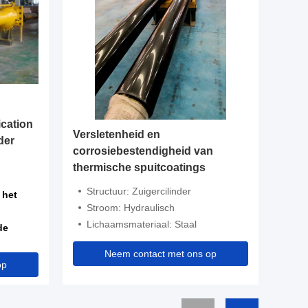
cation
Versletenheid en
Grote z
der
corrosiebestendigheid van
cilinde
thermische spuitcoatings
industr
vertica
Structuur: Zuigercilinder
Marke
 het
hydraul
Stroom: Hydraulisch
Hydraul
Lichaamsmateriaal: Staal
315kw d
de
de moto
Neem contact met ons op
N
nders
op