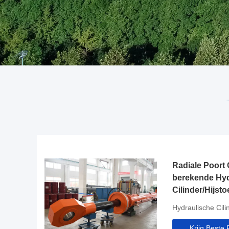
Radiale Poort
berekende Hyd
Cilinder/Hijsto
Olieindustrie
Hydraulische Cili
Krijg Beste P