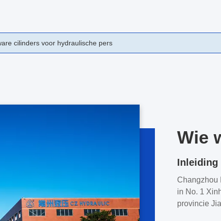
diale Poort Hydraulische Cilinders Dubbelwerkende QHLY
Wie w
Inleiding
Changzhou H
in No. 1 Xin
provincie Ji
dan 35 jaar 