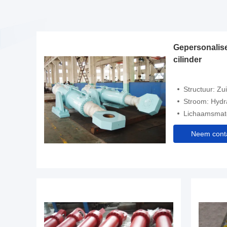
rs
Gepersonalis
cilinder
Structuur: Zui
Stroom: Hydr
Lichaamsmate
Neem conta