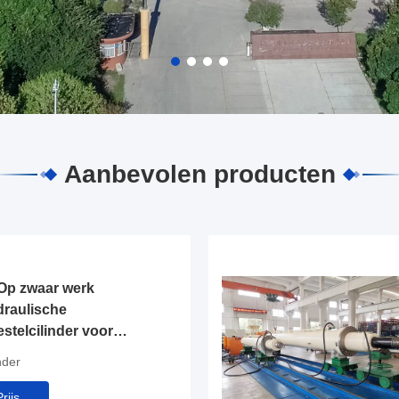
Aanbevolen producten
 Op zwaar werk
raulische
estelcilinder voor
nder
rijs