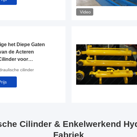
Video
ige het Diepe Gaten
van de Acteren
ilinder voor
aulische cilinder
rijs
ische Cilinder & Enkelwerkend Hyd
Fabriek