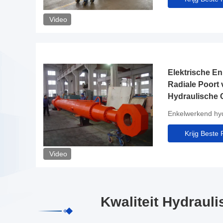
Video
Elektrische En
Radiale Poort 
Hydraulische C
Torenkraan
Enkelwerkend hydr
Krijg Beste P
Video
Kwaliteit Hydraul