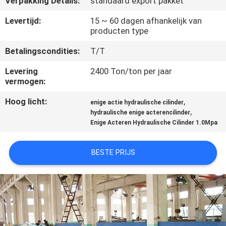
Verpakking Details:
standaard export pakket
KWALITEITSCONTROLE
Levertijd:
15 ~ 60 dagen afhankelijk van
producten type
NEEM
Betalingscondities:
T/T
CONTACT
MET
Levering
2400 Ton/ton per jaar
vermogen:
ONS
Hoog licht:
,
OP
enige actie hydraulische cilinder
,
hydraulische enige acterencilinder
Enige Acteren Hydraulische Cilinder 1.0Mpa
VRAAG
EEN
BESTE PRIJS
OFFERTE
SITEMAP