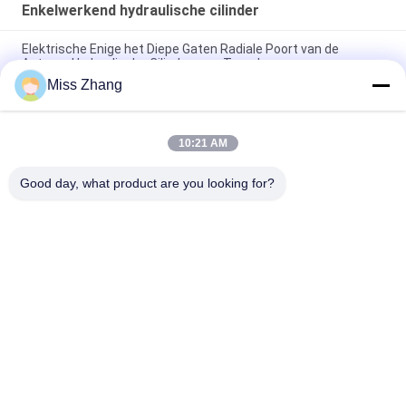
Enkelwerkend hydraulische cilinder
Elektrische Enige het Diepe Gaten Radiale Poort van de
Acteren Hydraulische Cilinder voor Torenkraan
Miss Zhang
Containervervoer Enige Acteren Hydraulische Cilinder met Op
zwaar werk berekende de Lenteterugkeer
10:21 AM
Enige Acteren Telescopische Hydraulische Cilinder Enige
Acteren Pneumatische Cilinder
Good day, what product are you looking for?
populaire categorieën
Alle
Enkelwerkend 
Hydraulische Cilinder
Hydraulische Cilinder
Dubbelwerkende 
Grote Boring 
Hydraulische Cilinder
Hydraulische 
Cilinders
Industriële, 
Thermische Spray 
Hydraulische 
Coatings