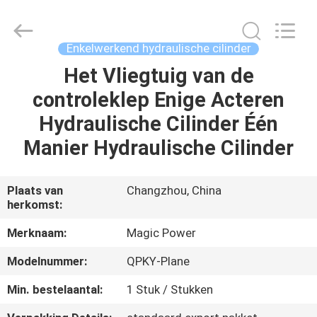
HYDRAULIC
COMPLETE
EQUIPMENT
CO.,LTD.
All
Enkelwerkend hydraulische cilinder
Rights
Reserved.
Het Vliegtuig van de
THUIS
controleklep Enige Acteren
PRODUCTEN
Hydraulische Cilinder Één
Manier Hydraulische Cilinder
VIDEO'S
Plaats van
Changzhou, China
herkomst:
OVER
ONS
Merknaam:
Magic Power
Modelnummer:
QPKY-Plane
FABRIEKSTOCHT
Min. bestelaantal:
1 Stuk / Stukken