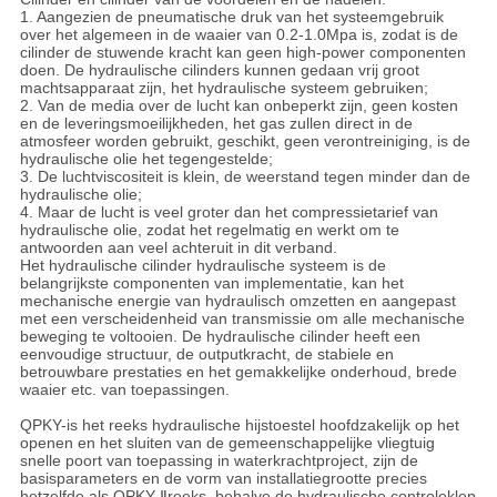
1. Aangezien de pneumatische druk van het systeemgebruik
over het algemeen in de waaier van 0.2-1.0Mpa is, zodat is de
cilinder de stuwende kracht kan geen high-power componenten
doen. De hydraulische cilinders kunnen gedaan vrij groot
machtsapparaat zijn, het hydraulische systeem gebruiken;
2. Van de media over de lucht kan onbeperkt zijn, geen kosten
en de leveringsmoeilijkheden, het gas zullen direct in de
atmosfeer worden gebruikt, geschikt, geen verontreiniging, is de
hydraulische olie het tegengestelde;
3. De luchtviscositeit is klein, de weerstand tegen minder dan de
hydraulische olie;
4. Maar de lucht is veel groter dan het compressietarief van
hydraulische olie, zodat het regelmatig en werkt om te
antwoorden aan veel achteruit in dit verband.
Het hydraulische cilinder hydraulische systeem is de
belangrijkste componenten van implementatie, kan het
mechanische energie van hydraulisch omzetten en aangepast
met een verscheidenheid van transmissie om alle mechanische
beweging te voltooien. De hydraulische cilinder heeft een
eenvoudige structuur, de outputkracht, de stabiele en
betrouwbare prestaties en het gemakkelijke onderhoud, brede
waaier etc. van toepassingen.
QPKY-is het reeks hydraulische hijstoestel hoofdzakelijk op het
openen en het sluiten van de gemeenschappelijke vliegtuig
snelle poort van toepassing in waterkrachtproject, zijn de
basisparameters en de vorm van installatiegrootte precies
hetzelfde als QPKY-Ⅱreeks, behalve de hydraulische controleklep