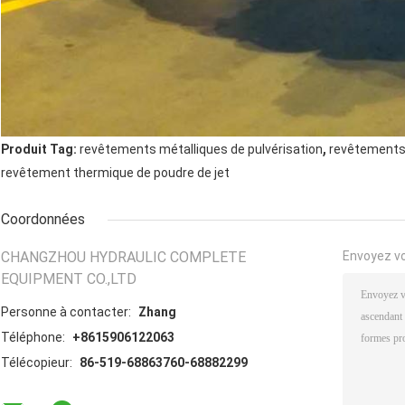
,
Produit Tag:
revêtements métalliques de pulvérisation
revêtements 
revêtement thermique de poudre de jet
Coordonnées
CHANGZHOU HYDRAULIC COMPLETE
Envoyez v
EQUIPMENT CO.,LTD
Personne à contacter:
Zhang
Téléphone:
+8615906122063
Télécopieur:
86-519-68863760-68882299