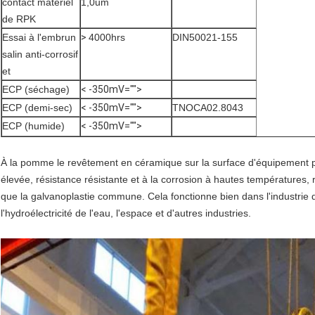
contact matériel
1,0um
de RPK
Essai à l'embrun
>
4000hrs
DIN50021-155
salin anti-corrosif
et
ECP (séchage)
< -350mV="">
ECP (demi-sec)
< -350mV="">
TNOCA02.8043
ECP (humide)
< -350mV="">
À la pomme le revêtement en céramique sur la surface d'équipement 
élevée, résistance résistante et à la corrosion à hautes températures, r
que la galvanoplastie commune. Cela fonctionne bien dans l'industrie d
l'hydroélectricité de l'eau, l'espace et d'autres industries.