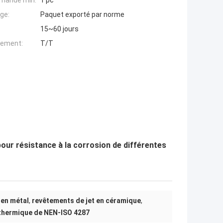
mande min:
1 pc
ge:
Paquet exporté par norme
15~60 jours
iement:
T/T
ur résistance à la corrosion de différentes
 en métal
,
revêtements de jet en céramique
,
 thermique de NEN-ISO 4287