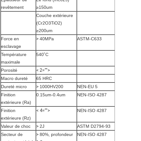
revêtement
≥150um
Couche extérieure
(Cr2O3TiO2)
≥200um
Force en
>
40MPa
ASTM-C633
esclavage
Température
540˚C
maximale
Porosité
< 2="">
Macro dureté
65 HRC
Dureté micro
>
1000HV200
NEN-EU 5
Finition
0.15um-0.4um
NEN-ISO 4287
extérieure (Ra)
Finition
< 4="">
NEN-ISO 4287
extérieure (Rz)
Valeur de choc
>
2J
ASTM D2794-93
Secteur de
>
80%, profondeur
NEN-ISO 4287