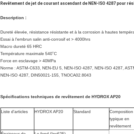
Revêtement de jet de courant ascendant de NEN-ISO 4287 pour rési
Description :
Dureté élevée, résistance résistante et à la corrosion à hautes tempéra
Essai à l'embrun salin anti-corrosif et > 4000hrs
Macro dureté 65 HRC
Température maximale 540˚C
Force en esclavage > 40MPa
Norme : ASTM-C633, NEN-EU 5, NEN-ISO 4287, NEN-ISO 4287, AS
NEN-ISO 4287, DIN50021-155, TNOCA02.8043
Spécifications techniques de revêtement de HYDROX AP20
Liste d'articles
HYDROX AP20
Standard
Composition
typique en
revêtement
Épaisseur de
Le fond (Inc625)