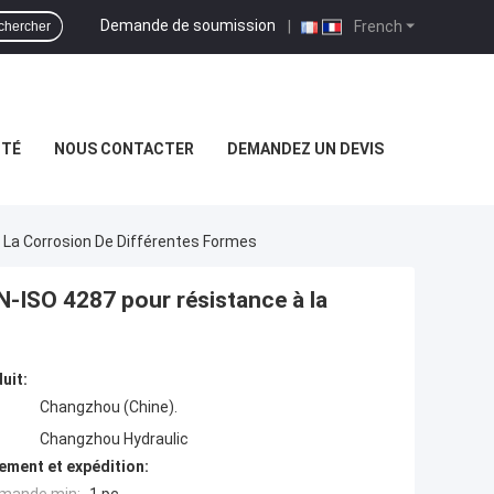
Demande de soumission
|
French
chercher
ITÉ
NOUS CONTACTER
DEMANDEZ UN DEVIS
La Corrosion De Différentes Formes
-ISO 4287 pour résistance à la
uit:
Changzhou (Chine).
Changzhou Hydraulic
ement et expédition: