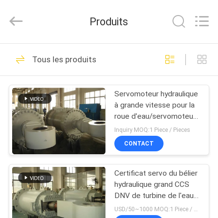
HYDRAULIC
COMPLETE
EQUIPMENT
Produits
CO.,LTD.
All
Rights
Reserved.
À
78
Tous les produits
LA
Cylindre hydraulique
MAISON
Servomoteur hydraulique
à grande vitesse pour la
PRODUITS
roue d'eau/servomoteur
de palette
Inquiry MOQ:1 Piece / Pieces
VIDÉOS
CONTACT
14
vérin hydraulique
Certificat servo du bélier
À
hydraulique grand CCS
PROPOS
agissant seul
DNV de turbine de l'eau
de contrôle de vitesse
DE
USD/50~1000 MOQ:1 Piece / Pieces