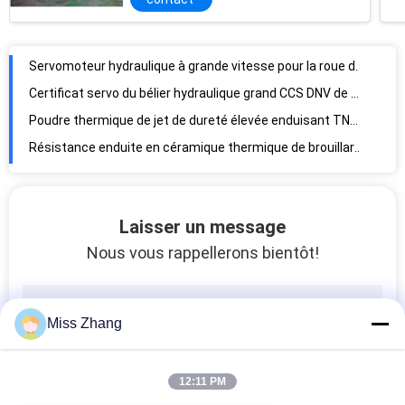
Acier inoxydable hydraulique 80 de contrôle de moteur servo d'OEM/ODM à 1050mm DN
Servomoteur hydraulique du diamètre 12m pour la roue d'eau, cylindre hydraulique de piston
Servomoteur hydraulique à grande vitesse pour la roue d'eau/servomoteur de palette
Certificat servo du bélier hydraulique grand CCS DNV de turbine de l'eau de contrôle de vitesse
Poudre thermique de jet de dureté élevée enduisant TNOCA02.8043 résistant à l'usure
Résistance enduite en céramique thermique de brouillard de sel de revêtements de jet de tige de piston d'OEM
Laisser un message
Nous vous rappellerons bientôt!
Miss Zhang
12:11 PM