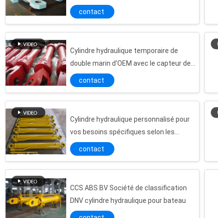
contact
16m le servomoteur hydraulique d'acier inoxydable que chargent longtemps OIN 9001 d'IDT approuvent
Cylindre hydraulique sur mesure
Type diamètre intérieur hydraulique de joint du cylindre 1200mm de grue de cylindre servo hydraulique
Cylindre hydraulique temporaire de
double marin d'OEM avec le capteur de
Moteurs servo hydrauliques d'acier inoxydable de plat de Ni/Cr avec le certificat de GV de la BV
déplacement
moteur hydraulique électrique de diamètre de 1200mm pour des projets de garde de l'eau
contact
Couple élevé de servomoteur hydraulique de gestion par ordinateur pour la turbine de l'eau
Pression d'utilisation hydraulique de barres du Cr de Ni de plat de moteur d'alliage de carbone électro 70 à 700
Cylindre hydraulique personnalisé pour
Diamètre résistant du servomoteur hydraulique volumétrique 1200mm
vos besoins spécifiques selon les
Fabrique de bateaux Cylindre hydraulique à double action en acier inoxydable pour équipement de levage
exigences fabricant usine
contact
Matériel mécanique hydraulique électrique de moteur de couple élevé pour la turbine de l'eau
Chargez longtemps l'acier inoxydable 16m d'électro moteur hydraulique hydraulique électrique
OEM / ODM cylindre hydraulique à double action ou à action simple pour bateau
CCS ABS BV Société de classification
Type de scellement douanier couple élevé de servomoteur hydraulique pour la roue d'eau
DNV cylindre hydraulique pour bateau
Grand contrôle de vitesse de moteur servo industriel hydraulique électrique pour la turbine de l'eau
contact