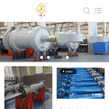
HYDRAULIC
COMPLETE
EQUIPMENT
CO.,LTD.
All
Rights
Reserved.
À
LA
MAISON
PRODUITS
VIDÉOS
À
PROPOS
DE