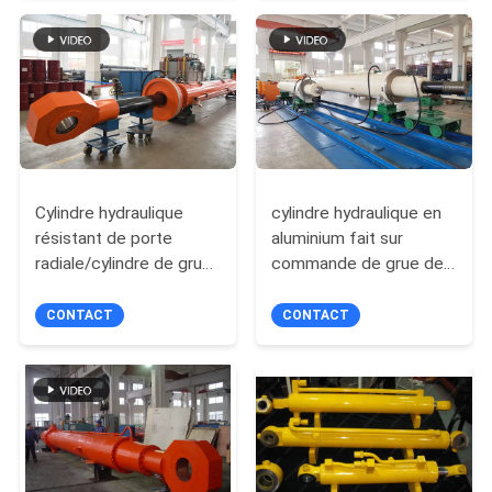
DEMANDEZ
UN DEVIS
PLAN
DU
SITE
Cylindre hydraulique
cylindre hydraulique en
résistant de porte
aluminium fait sur
radiale/cylindre de grue
commande de grue de
POLITIQUE
pour l'industrie
1500mm avec la petite
pétrolière
viscosité d'air
DE
CONTACT
CONTACT
CONFIDENTIALITÉ