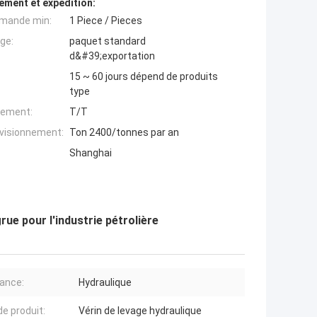
ement et expédition:
mande min:
1 Piece / Pieces
ge:
paquet standard
d&#39;exportation
15 ~ 60 jours dépend de produits
type
iement:
T/T
ovisionnement:
Ton 2400/tonnes par an
Shanghai
rue pour l'industrie pétrolière
ance:
Hydraulique
e produit:
Vérin de levage hydraulique