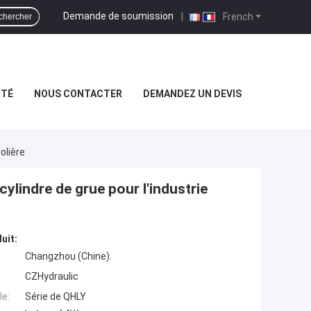
Demande de soumission
|
French
chercher
ITÉ
NOUS CONTACTER
DEMANDEZ UN DEVIS
olière
cylindre de grue pour l'industrie
uit:
Changzhou (Chine).
CZHydraulic
e:
Série de QHLY