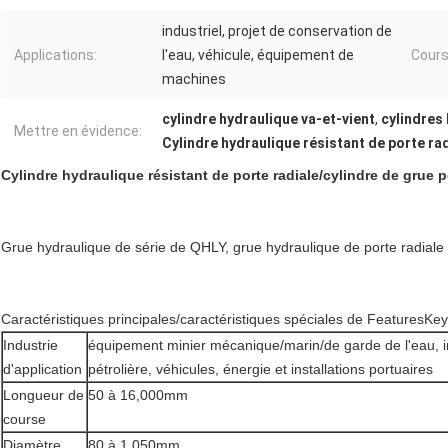
industriel, projet de conservation de
Applications:
l'eau, véhicule, équipement de
Cours
machines
cylindre hydraulique va-et-vient
,
cylindres
Mettre en évidence:
Cylindre hydraulique résistant de porte ra
Cylindre hydraulique résistant de porte radiale/cylindre de grue po
Grue hydraulique de série de QHLY, grue hydraulique de porte radial
Caractéristiques principales/caractéristiques spéciales de FeaturesKe
Industrie
équipement minier mécanique/marin/de garde de l'eau, i
d'application
pétrolière, véhicules, énergie et installations portuaires
Longueur de
50 à 16,000mm
course
Diamètre
80 à 1,050mm