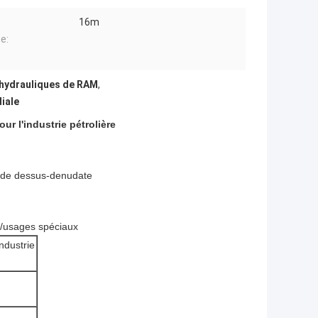
16m
e:
 hydrauliques de RAM
,
diale
ur l'industrie pétrolière
e de dessus-denudate
y/usages spéciaux
ndustrie