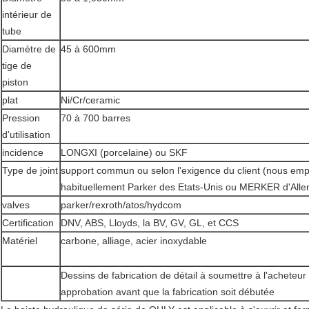
intérieur de
tube
Diamètre de
45 à 600mm
tige de
piston
plat
Ni/Cr/ceramic
Pression
70 à 700 barres
d'utilisation
incidence
LONGXI (porcelaine) ou SKF
Type de joint
support commun ou selon l'exigence du client (nous em
habituellement Parker des Etats-Unis ou MERKER d'All
valves
parker/rexroth/atos/hydcom
Certification
DNV, ABS, Lloyds, la BV, GV, GL, et CCS
Matériel
carbone, alliage, acier inoxydable
Dessins de fabrication de détail à soumettre à l'acheteur
approbation avant que la fabrication soit débutée