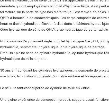
Le hoiste hydraulique de série de QHLY est applicable à s'ouvrir et fe
denudate qui ont employé dans le projet d'hydroélectricité, il est peut
fermeture sur la porte de type bas d'arc-trou qui est fermée en poids
QHLY a beaucoup de caractéristiques : les corps compacts de centre ser
heurt et fiable hydraulique élevée, faciles dans le bâtiment hydrauliq
Grue hydraulique de série de QHLY, grue hydraulique de porte radial
Nous sommes l'équipement réglé complet hydraulique Cie., Ltd, princip
hydraulique, servomoteur hydraulique, grue hydraulique de barrage.
Produits : pleine série de cylindre hydraulique, cylindre hydraulique rési
hydrauliques de taille superbe.
30 ans en fabriquant les cylindres hydrauliques, la demande de projets
machines, la construction navale, l'industrie militaire et les équipement
Le seul un fabricant superbe de cylindre de taille en Chine.
Une pleine expérience de conception, produit, support, essai, fonction