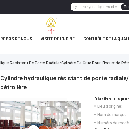
Re
PROPOS DE NOUS
VISITE DE L'USINE
CONTRÔLE DE LA QUAL
lique Résistant De Porte Radiale/cylindre De Grue Pour L'industrie Pétr
Cylindre hydraulique résistant de porte radiale/
pétrolière
Détails sur le prod
Lieu d'origine:
Nom de marque:
Numéro de modèl