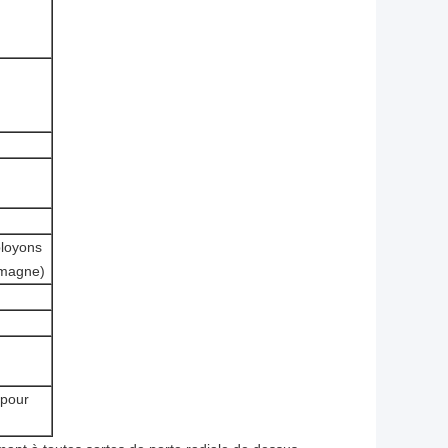
ployons
emagne)
 pour