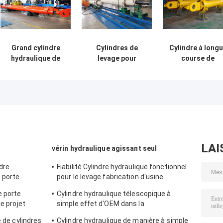
Grand cylindre
Cylindres de
Cylindre à long
hydraulique de
levage pour
course de
levage pour porte
moteur
rechange de gr
de navire et de
hydraulique
de moteur de
barrage avec
personnalisés
cylindre
capteurs
pour porte plate
hydraulique de
générale
grue de moteu
LAI
vérin hydraulique agissant seul
dre
Fiabilité Cylindre hydraulique fonctionnel
 porte
pour le levage fabrication d'usine
ate
personnalisée
e porte
Cylindre hydraulique télescopique à
le projet
simple effet d'OEM dans la
métallurgie/petit pain/bateau
e de cylindres
Cylindre hydraulique de manière à simple