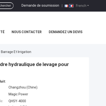
Demande de soumission
|
French
chercher
ITÉ
NOUS CONTACTER
DEMANDEZ UN DEVIS
Barrage Et Irrigation
dre hydraulique de levage pour
uit:
Changzhou (Chine).
Magic Power
e:
QHSY-4000