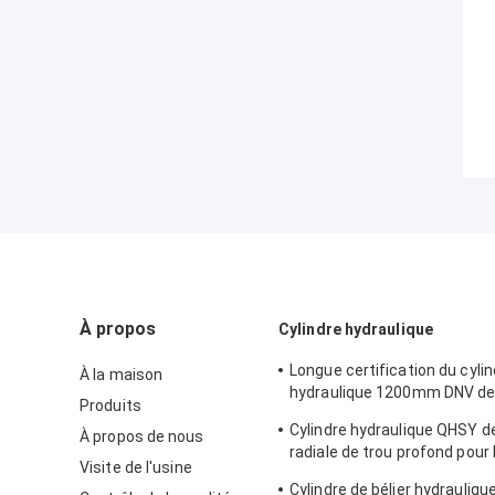
À propos
Cylindre hydraulique
Longue certification du cylin
À la maison
hydraulique 1200mm DNV de
Produits
radiale supérieure de denud
Cylindre hydraulique QHSY d
À propos de nous
radiale de trou profond pour 
Visite de l'usine
d'hydroélectricité
Cylindre de bélier hydrauliqu