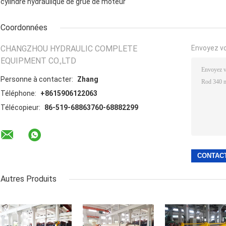
cylindre hydraulique de grue de moteur
Coordonnées
CHANGZHOU HYDRAULIC COMPLETE
Envoyez v
EQUIPMENT CO.,LTD
Personne à contacter:
Zhang
Téléphone:
+8615906122063
Télécopieur:
86-519-68863760-68882299
Autres Produits