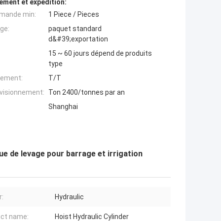
ement et expédition:
mande min:
1 Piece / Pieces
ge:
paquet standard
d&#39;exportation
15 ~ 60 jours dépend de produits
type
iement:
T/T
ovisionnement:
Ton 2400/tonnes par an
Shanghai
e de levage pour barrage et irrigation
:
Hydraulic
ct name:
Hoist Hydraulic Cylinder