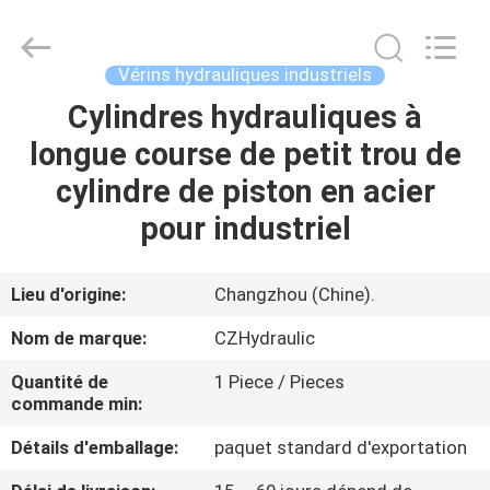
HYDRAULIC
COMPLETE
EQUIPMENT
CO.,LTD.
All
Vérins hydrauliques industriels
Rights
Reserved.
Cylindres hydrauliques à
À
longue course de petit trou de
LA
cylindre de piston en acier
MAISON
pour industriel
PRODUITS
Lieu d'origine:
Changzhou (Chine).
VIDÉOS
Nom de marque:
CZHydraulic
Quantité de
1 Piece / Pieces
À
commande min:
PROPOS
Détails d'emballage:
paquet standard d'exportation
DE