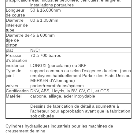
d'application
l'eau, industrie pétrolière, véhicules, énergie et
installations portuaires
Longueur
50 à 16,000mm
de course
Diamètre
80 à 1,050mm
intérieur de
tube
Diamètre de
45 à 600mm
tige de
piston
plat
Ni/Cr
Pression
70 à 700 barres
d'utilisation
incidence
LONGXI (porcelaine) ou SKF
Type de
support commun ou selon l'exigence du client (nous
joint
employons habituellement Parker des Etats-Unis ou
MERKER d'Allemagne)
valves
parker/rexroth/atos/hydcom
Certification
DNV, ABS, Lloyds, la BV, GV, GL, et CCS
Matériel
carbone, alliage, acier inoxydable
Dessins de fabrication de détail à soumettre à
l'acheteur pour approbation avant que la fabrication
soit débutée
Cylindres hydrauliques industriels pour les machines de
creusement de mine