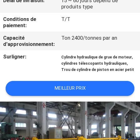
Délai de livraison:
15 ~ 60 jours dépend de
NOUS
produits type
Conditions de
T/T
VISITE
paiement:
DE
Capacité
Ton 2400/tonnes par an
d'approvisionnement:
L'USINE
Surligner:
,
Cylindre hydraulique de grue de moteur
,
cylindres télescopants hydrauliques
CONTRÔLE
Trou de cylindre de piston en acier petit
DE
LA
MEILLEUR PRIX
QUALITÉ
NOUS
CONTACTER