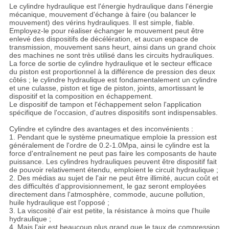
Le cylindre hydraulique est l'énergie hydraulique dans l'énergie
mécanique, mouvement d'échange à faire (ou balancer le
mouvement) des vérins hydrauliques. Il est simple, fiable.
Employez-le pour réaliser échanger le mouvement peut être
enlevé des dispositifs de décélération, et aucun espace de
transmission, mouvement sans heurt, ainsi dans un grand choix
des machines ne sont très utilisé dans les circuits hydrauliques.
La force de sortie de cylindre hydraulique et le secteur efficace
du piston est proportionnel à la différence de pression des deux
côtés ; le cylindre hydraulique est fondamentalement un cylindre
et une culasse, piston et tige de piston, joints, amortissant le
dispositif et la composition en échappement.
Le dispositif de tampon et l'échappement selon l'application
spécifique de l'occasion, d'autres dispositifs sont indispensables.
Cylindre et cylindre des avantages et des inconvénients :
1. Pendant que le système pneumatique emploie la pression est
généralement de l'ordre de 0.2-1.0Mpa, ainsi le cylindre est la
force d'entraînement ne peut pas faire les composants de haute
puissance. Les cylindres hydrauliques peuvent être dispositif fait
de pouvoir relativement étendu, emploient le circuit hydraulique ;
2. Des médias au sujet de l'air ne peut être illimité, aucun coût et
des difficultés d'approvisionnement, le gaz seront employées
directement dans l'atmosphère, commode, aucune pollution,
huile hydraulique est l'opposé ;
3. La viscosité d'air est petite, la résistance à moins que l'huile
hydraulique ;
4. Mais l'air est beaucoup plus grand que le taux de compression