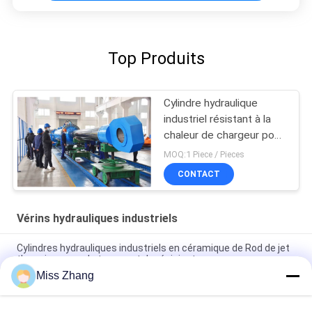
Top Produits
Cylindre hydraulique
industriel résistant à la
chaleur de chargeur pour
le mien machines de
MOQ:1 Piece / Pieces
creusement
CONTACT
Vérins hydrauliques industriels
Cylindres hydrauliques industriels en céramique de Rod de jet
thermique pour le transport de récipient
Miss Zhang
Cylindre hydraulique résistant de camion à benne basculante
de cylindre hydraulique de DNV électro