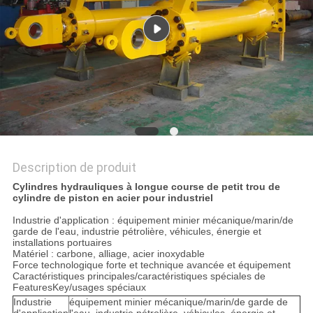
DEMANDEZ
UN DEVIS
PLAN
DU
SITE
Description de produit
POLITIQUE
Cylindres hydrauliques à longue course de petit trou de
cylindre de piston en acier pour industriel
DE
Industrie d'application : équipement minier mécanique/marin/de
CONFIDENTIALITÉ
garde de l'eau, industrie pétrolière, véhicules, énergie et
installations portuaires
Matériel : carbone, alliage, acier inoxydable
Force technologique forte et technique avancée et équipement
Caractéristiques principales/caractéristiques spéciales de
FeaturesKey/usages spéciaux
Industrie
équipement minier mécanique/marin/de garde de