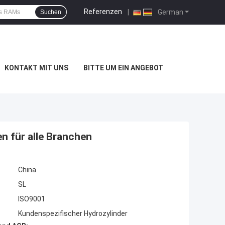
Referenzen
|
German
Suchen
KONTAKT MIT UNS
BITTE UM EIN ANGEBOT
n für alle Branchen
China
SL
ISO9001
Kundenspezifischer Hydrozylinder