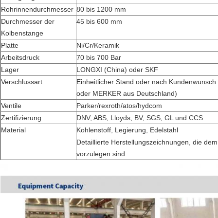
Rohrinnendurchmesser
80 bis 1200 mm
Durchmesser der
45 bis 600 mm
Kolbenstange
Platte
Ni/Cr/Keramik
Arbeitsdruck
70 bis 700 Bar
Lager
LONGXI (China) oder SKF
Verschlussart
Einheitlicher Stand oder nach Kundenwunsch
oder MERKER aus Deutschland)
Ventile
Parker/rexroth/atos/hydcom
Zertifizierung
DNV, ABS, Lloyds, BV, SGS, GL und CCS
Material
Kohlenstoff, Legierung, Edelstahl
Detaillierte Herstellungszeichnungen, die de
vorzulegen sind