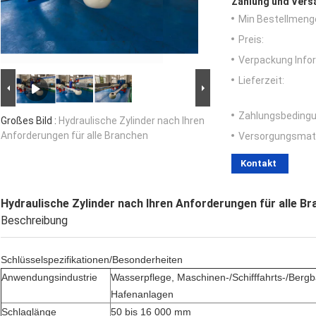
Zahlung und Vers
Min Bestellmeng
Preis:
Verpackung Info
Lieferzeit:
Zahlungsbedingu
Großes Bild :
Hydraulische Zylinder nach Ihren
Anforderungen für alle Branchen
Versorgungsmater
Kontakt
Hydraulische Zylinder nach Ihren Anforderungen für alle B
Beschreibung
Schlüsselspezifikationen/Besonderheiten
Anwendungsindustrie
Wasserpflege, Maschinen-/Schifffahrts-/Bergb
Hafenanlagen
Schlaglänge
50 bis 16 000 mm