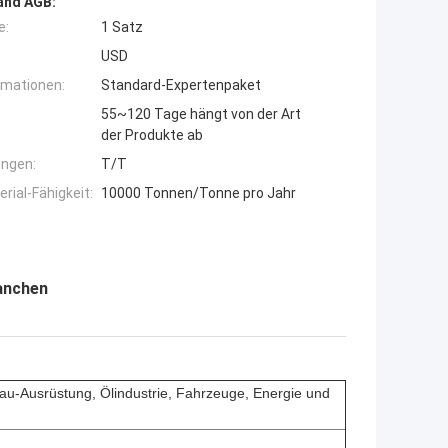
and AGB:
e:
1 Satz
USD
rmationen:
Standard-Expertenpaket
55~120 Tage hängt von der Art
der Produkte ab
ngen:
T/T
ial-Fähigkeit:
10000 Tonnen/Tonne pro Jahr
ranchen
au-Ausrüstung, Ölindustrie, Fahrzeuge, Energie und