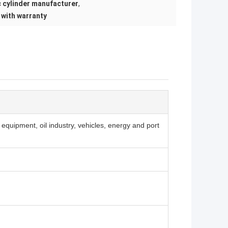
c cylinder manufacturer
,
 with warranty
quipment, oil industry, vehicles, energy and port