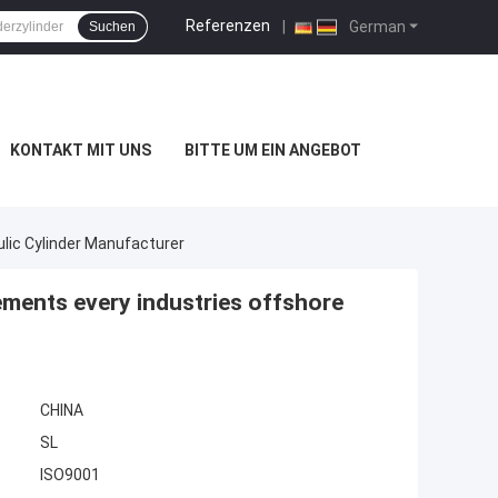
Referenzen
|
German
Suchen
KONTAKT MIT UNS
BITTE UM EIN ANGEBOT
lic Cylinder Manufacturer
ements every industries offshore
CHINA
SL
ISO9001