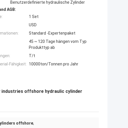
Benutzerdefinierte hydraulische Zylinder
and AGB:
e:
1 Set
USD
rmationen:
Standard -Expertenpaket
45 ~ 120 Tage hängen vom Typ
Produkttyp ab
ngen:
T/t
ial-Fähigkeit:
10000ton/Tonnen pro Jahr
industries offshore hydraulic cylinder
ylinders offshore
,