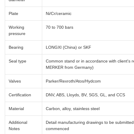
Plate
Ni/Cr/ceramic
Working
70 to 700 bars
pressure
Bearing
LONGXI (China) or SKF
Seal type
Common stand or in accordance with client's 
MERKER from Germany)
Valves
Parker/Rexroth/Atos/Hydcom
Certification
DNV, ABS, Lloyds, BV, SGS, GL, and CCS
Material
Carbon, alloy, stainless steel
Additional
Detail manufacturing drawings to be submitted
Notes
commenced