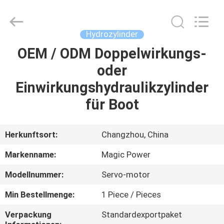
HYDRAULIC
COMPLETE
EQUIPMENT
CO.,LTD.
All
Hydrozylinder
Rights
Reserved.
OEM / ODM Doppelwirkungs-
ZU
oder
HAUSE
Einwirkungshydraulikzylinder
PRODUKTE
für Boot
VIDEOS
Herkunftsort:
Changzhou, China
Markenname:
Magic Power
ÜBER
Modellnummer:
Servo-motor
UNS
Min Bestellmenge:
1 Piece / Pieces
WERKSBESICHTIGUNG
Verpackung
Standardexportpaket