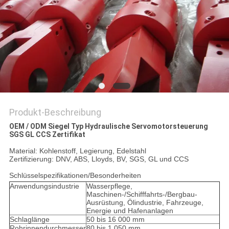
Produkt-Beschreibung
OEM / ODM Siegel Typ Hydraulische Servomotorsteuerung
SGS GL CCS Zertifikat
Material: Kohlenstoff, Legierung, Edelstahl
Zertifizierung: DNV, ABS, Lloyds, BV, SGS, GL und CCS
Schlüsselspezifikationen/Besonderheiten
Anwendungsindustrie
Wasserpflege,
Maschinen-/Schifffahrts-/Bergbau-
Ausrüstung, Ölindustrie, Fahrzeuge,
Energie und Hafenanlagen
Schlaglänge
50 bis 16 000 mm
Rohrinnendurchmesser
80 bis 1,050 mm