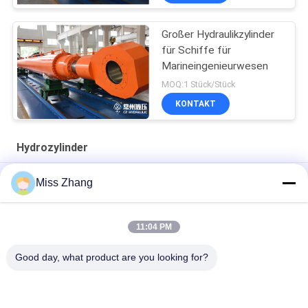
Großer Hydraulikzylinder
für Schiffe für
Marineingenieurwesen
MOQ:1 Stück/Stück
KONTAKT
Hydrozylinder
Radialtor-Hochleistungshydrozylinder/Hebemaschinen-
Miss Zhang
Zylinder für Erdölindustrie
Art des Erdölindustrie-Hydrozylinder-Edelstahl-QPPY-D
11:04 PM
Herstellung von Hydraulikzylinder
Good day, what product are you looking for?
Beliebte Kategorien
Alle