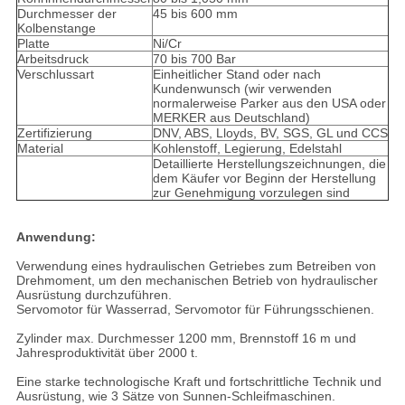
Durchmesser der
45 bis 600 mm
Kolbenstange
Platte
Ni/Cr
Arbeitsdruck
70 bis 700 Bar
Verschlussart
Einheitlicher Stand oder nach
Kundenwunsch (wir verwenden
normalerweise Parker aus den USA oder
MERKER aus Deutschland)
Zertifizierung
DNV, ABS, Lloyds, BV, SGS, GL und CCS
Material
Kohlenstoff, Legierung, Edelstahl
Detaillierte Herstellungszeichnungen, die
dem Käufer vor Beginn der Herstellung
zur Genehmigung vorzulegen sind
Anwendung:
Verwendung eines hydraulischen Getriebes zum Betreiben von
Drehmoment, um den mechanischen Betrieb von hydraulischer
Ausrüstung durchzuführen.
Servomotor für Wasserrad, Servomotor für Führungsschienen.
Zylinder max. Durchmesser 1200 mm, Brennstoff 16 m und
Jahresproduktivität über 2000 t.
Eine starke technologische Kraft und fortschrittliche Technik und
Ausrüstung, wie 3 Sätze von Sunnen-Schleifmaschinen.