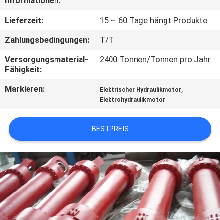
Informationen:
QUALITÄTSKONTROLLE
Lieferzeit:
15 ~ 60 Tage hängt Produkte
Zahlungsbedingungen:
T/T
KONTAKT
Versorgungsmaterial-
2400 Tonnen/Tonnen pro Jahr
MIT
Fähigkeit:
UNS
Markieren:
,
Elektrischer Hydraulikmotor
Elektrohydraulikmotor
BITTE UM
BESTPREIS
EIN
ANGEBOT
SITEMAP
DATENSCHUTZRICHTLINIE