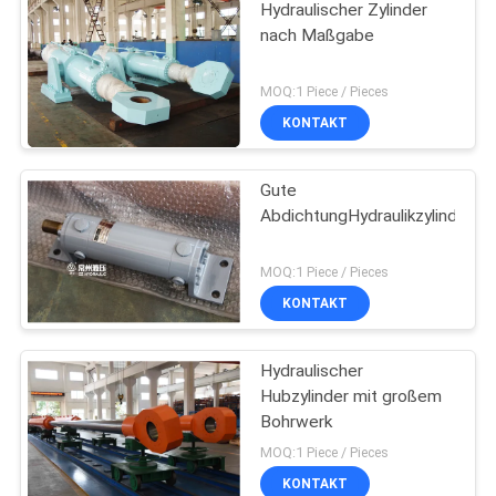
Hydraulischer Zylinder
nach Maßgabe
MOQ:1 Piece / Pieces
KONTAKT
Gute
AbdichtungHydraulikzylinder
MOQ:1 Piece / Pieces
KONTAKT
Hydraulischer
Hubzylinder mit großem
Bohrwerk
MOQ:1 Piece / Pieces
KONTAKT