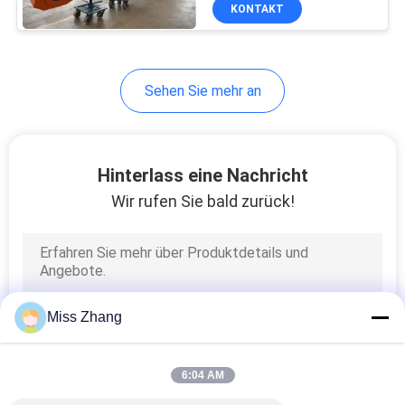
KONTAKT
QUALITÄTSKONTROLLE
12
Sehen Sie mehr an
KONTAKT
Doppelter
MIT
verantwortlicher
UNS
Hinterlass eine Nachricht
Hydrozylinder
Wir rufen Sie bald zurück!
BITTE UM
EIN
16
ANGEBOT
Große Bohrung
Miss Zhang
SITEMAP
Hydraulische
6:04 AM
Zylinder
DATENSCHUTZRICHTLINIE