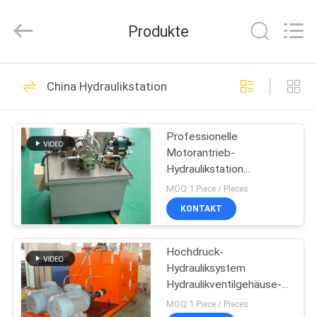
HYDRAULIC
COMPLETE
EQUIPMENT
Produkte
CO.,LTD.
All
Rights
Reserved.
ZU
78
China Hydraulikstation
HAUSE
Hydrozylinder
Professionelle
PRODUKTE
Motorantrieb-
Hydraulikstation
VIDEOS
Hydraulikaggregat
MOQ:1 Piece / Pieces
KONTAKT
14
ÜBER
Einfachwirkend
Hochdruck-
UNS
Hydrauliksystem
Hydraulikzylinder
Hydraulikventilgehäuse-
WERKSBESICHTIGUNG
Kanal montiert
MOQ:1 Piece / Pieces