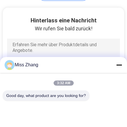
27
Hinterlass eine Nachricht
Wir rufen Sie bald zurück!
Industrielle
Hydraulische
Zylinder
Miss Zhang
22
3:32 AM
Thermische Spray-
Good day, what product are you looking for?
Schichten
Beliebte Kategorien
Alle
Einfachwirkend 
Hydrozylinder