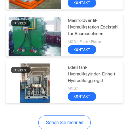
KONTAKT
QUALITÄTSKONTROLLE
Manifoldventil-
12
Hydraulikstation Edelstahl
KONTAKT
für Baumaschinen
Doppelter
MIT
MOQ:1 Piece / Pieces
verantwortlicher
UNS
KONTAKT
Hydrozylinder
BITTE UM
Edelstahl-
Hydraulikzylinder-Einheit
EIN
Hydraulikaggregat
16
ANGEBOT
Hydrauliksystem
MOQ:1
Große Bohrung
KONTAKT
SITEMAP
Hydraulische
Zylinder
Sehen Sie mehr an
DATENSCHUTZRICHTLINIE