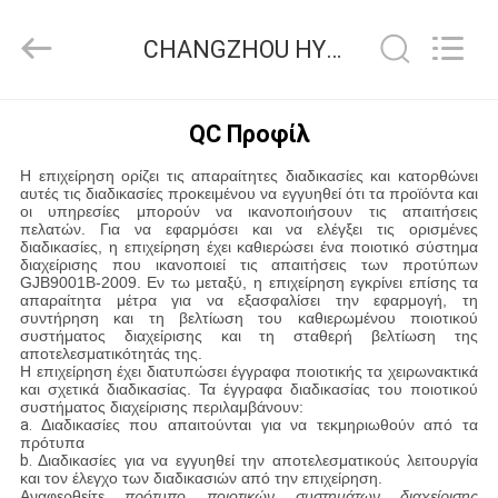
HYDRAULIC
COMPLETE
EQUIPMENT
CHANGZHOU HYDRAULIC COMPLETE EQUIPMENT CO.,LTD Ποιοτικός έλεγχος
CO.,LTD.
All
Rights
Reserved.
ΣΠΊΤΙ
QC Προφίλ
Η επιχείρηση ορίζει τις απαραίτητες διαδικασίες και κατορθώνει
ΠΡΟΪΌΝΤΑ
αυτές τις διαδικασίες προκειμένου να εγγυηθεί ότι τα προϊόντα και
οι υπηρεσίες μπορούν να ικανοποιήσουν τις απαιτήσεις
πελατών. Για να εφαρμόσει και να ελέγξει τις ορισμένες
διαδικασίες, η επιχείρηση έχει καθιερώσει ένα ποιοτικό σύστημα
ΒΊΝΤΕΟ
διαχείρισης που ικανοποιεί τις απαιτήσεις των προτύπων
GJB9001B-2009. Εν τω μεταξύ, η επιχείρηση εγκρίνει επίσης τα
απαραίτητα μέτρα για να εξασφαλίσει την εφαρμογή, τη
συντήρηση και τη βελτίωση του καθιερωμένου ποιοτικού
ΣΧΕΤΙΚΆ
συστήματος διαχείρισης και τη σταθερή βελτίωση της
αποτελεσματικότητάς της.
ΜΕ
Η επιχείρηση έχει διατυπώσει έγγραφα ποιοτικής τα χειρωνακτικά
και σχετικά διαδικασίας. Τα έγγραφα διαδικασίας του ποιοτικού
ΕΜΆΣ
συστήματος διαχείρισης περιλαμβάνουν:
a.
Διαδικασίες που απαιτούνται για να τεκμηριωθούν από τα
πρότυπα
b.
Διαδικασίες για να εγγυηθεί την αποτελεσματικούς λειτουργία
ΕΠΙΣΚΕΨΉ
και τον έλεγχο των διαδικασιών από την επιχείρηση.
Αναφερθείτε
πρότυπο ποιοτικών συστημάτων διαχείρισης