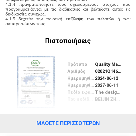
4.1.4 πραγματοποιήστε τους σχεδιασμένους στόχους που
προγραμματίζονται με τις διαδικασίες και βελτιώστε αυτές τις
διαδικασίες συνεχώς.
ΠΟΛΙΤΙΚΉ
4.1.5 δεχτείτε την ποιοτική επίβλεψη των πελατών ή των
αντιπροσώπων τους.
ΑΠΟΡΡΉΤΟΥ
Πιστοποιήσεις
Πρότυπο
Quality Management System Certificate
Αριθμός
02021Q1469R5M
Ημερομηνία Έκδοσης
2024-06-12
Ημερομηνία λήξης
2027-06-11
Πεδίο εφαρμογής / Range
The design, development, production and service of hydraulic cylinder and hydraulic hoist
Που εκδίδονται από
BEIJIN ZHONGDAHUAYUAN CERTIFICATION CENTER
ΜΆΘΕΤΕ ΠΕΡΙΣΣΌΤΕΡΩΝ