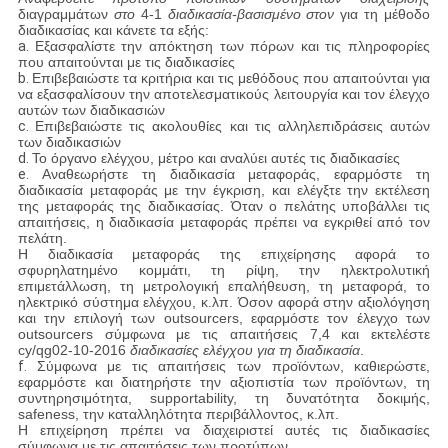
ΕΡΓΟΣΤΑΣΊΟΥ
διαγραμμάτων
στο
4-1
διαδικασία-βασισμένο στον
για τη μέθοδο
διαδικασίας και κάνετε τα εξής:
a.
Εξασφαλίστε την απόκτηση των πόρων και τις πληροφορίες
που απαιτούνται με τις διαδικασίες
ΈΛΕΓΧΟΣ
b.
Επιβεβαιώστε τα κριτήρια και τις μεθόδους που απαιτούνται για
να εξασφαλίσουν την αποτελεσματικούς λειτουργία και τον έλεγχο
ΠΟΙΌΤΗΤΑΣ
αυτών των διαδικασιών
c.
Επιβεβαιώστε τις ακολουθίες και τις αλληλεπιδράσεις αυτών
των διαδικασιών
d.
Το όργανο ελέγχου, μέτρο και αναλύει αυτές τις διαδικασίες
ΕΠΙΚΟΙΝΩΝΉΣΤΕ
e.
Αναθεωρήστε τη διαδικασία μεταφοράς, εφαρμόστε τη
διαδικασία μεταφοράς με την έγκριση, και ελέγξτε την εκτέλεση
ΜΑΖΊ
της μεταφοράς της διαδικασίας. Όταν ο πελάτης υποβάλλει τις
απαιτήσεις, η διαδικασία μεταφοράς πρέπει να εγκριθεί από τον
ΜΑΣ
πελάτη.
Η διαδικασία μεταφοράς της επιχείρησης αφορά το
σφυρηλατημένο κομμάτι, τη ρίψη, την ηλεκτρολυτική
επιμετάλλωση, τη μετρολογική επαλήθευση, τη μεταφορά, το
ΖΗΤΉΣΤΕ
ηλεκτρικό σύστημα ελέγχου, κ.λπ. Όσον αφορά στην αξιολόγηση
και την επιλογή των outsourcers, εφαρμόστε τον έλεγχο των
outsourcers σύμφωνα με τις απαιτήσεις 7,4 και εκτελέστε
ΜΙΑ
cy/qg02-10-2016
διαδικασίες ελέγχου για τη διαδικασία
.
f.
Σύμφωνα με τις απαιτήσεις των προϊόντων, καθιερώστε,
ΠΡΟΣΦΟΡΆ
εφαρμόστε και διατηρήστε την αξιοπιστία των προϊόντων, τη
συντηρησιμότητα, supportability, τη δυνατότητα δοκιμής,
safeness, την καταλληλότητα περιβάλλοντος, κ.λπ.
Η επιχείρηση πρέπει να διαχειριστεί αυτές τις διαδικασίες
SITEMAP
σύμφωνα με τις απαιτήσεις των προτύπων.