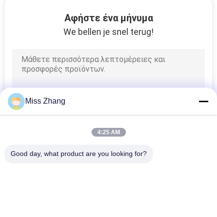
Αφήστε ένα μήνυμα
ΠΟΛΙΤΙΚΉ
We bellen je snel terug!
ΑΠΟΡΡΉΤΟΥ
Miss Zhang
4:25 AM
Good day, what product are you looking for?
Λαϊκή κατηγορία
Όλα
Υδραυλικός 
Ενιαία Ενεργώντας 
Κύλινδρος
Υδραυλικά 
Κυλίνδρου