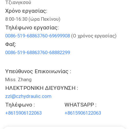
Τζιανγκσού
ΕΡΓΟΣΤΑΣΊΟΥ
Χρόνο εργασίας:
8:00-16:30 (ώρα Πεκίνου)
ΈΛΕΓΧΟΣ
Τηλέφωνο εργασίας:
ΠΟΙΌΤΗΤΑΣ
0086-519-68863760-69699908
(Ο χρόνος εργασίας)
Φαξ:
ΕΠΙΚΟΙΝΩΝΉΣΤΕ
0086-519-68863760-68882299
ΜΑΖΊ
ΜΑΣ
Υπεύθυνος Επικοινωνίας :
Miss. Zhang
ΖΗΤΉΣΤΕ
ΗΛΕΚΤΡΟΝΙΚΗ ΔΙΕΥΘΥΝΣΗ :
zzl@czhydraulic.com
ΜΙΑ
Τηλέφωνο :
WHATSAPP :
ΠΡΟΣΦΟΡΆ
+8615906122063
+8615906122063
SITEMAP