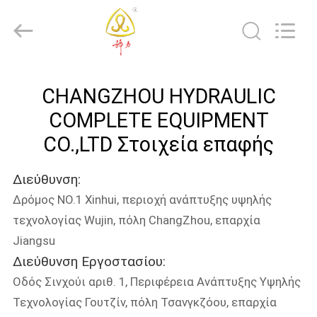
HYDRAULIC
COMPLETE
EQUIPMENT
CO.,LTD.
All
Rights
Reserved.
ΣΠΊΤΙ
CHANGZHOU HYDRAULIC
ΠΡΟΪΌΝΤΑ
COMPLETE EQUIPMENT
CO.,LTD Στοιχεία επαφής
ΒΊΝΤΕΟ
Διεύθυνση:
Δρόμος NO.1 Xinhui, περιοχή ανάπτυξης υψηλής
ΣΧΕΤΙΚΆ
τεχνολογίας Wujin, πόλη ChangZhou, επαρχία
ΜΕ
Jiangsu
ΕΜΆΣ
Διεύθυνση Εργοστασίου:
Οδός Σινχούι αριθ. 1, Περιφέρεια Ανάπτυξης Υψηλής
ΕΠΙΣΚΕΨΉ
Τεχνολογίας Γουτζίν, πόλη Τσανγκζόου, επαρχία