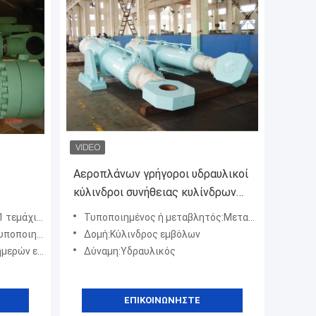
Αεροπλάνων γρήγοροι υδραυλικοί
κύλινδροι συνήθειας κυλίνδρων
ια τα
πυλών διπλής ενέργειας
 / Τεμάχια
Τυποποιημένος ή μεταβλητός:Μεταβλητός
υδραυλικοί
τά την εξαγωγή
Δομή:Κύλινδρος εμβόλων
 τύπο προϊόντων
Δύναμη:Υδραυλικός
ΕΠΙΚΟΙΝΩΝΉΣΤΕ