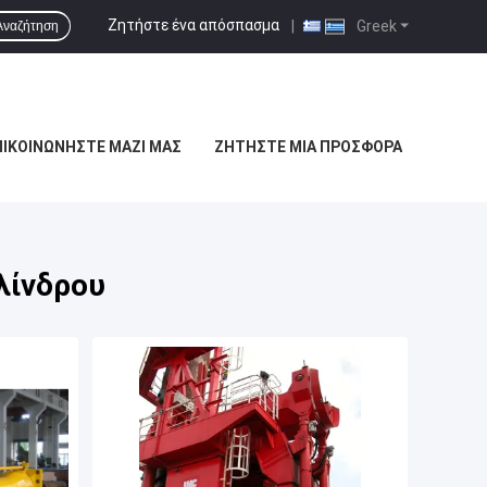
Ζητήστε ένα απόσπασμα
|
Greek
Αναζήτηση
ΠΙΚΟΙΝΩΝΉΣΤΕ ΜΑΖΊ ΜΑΣ
ΖΗΤΉΣΤΕ ΜΙΑ ΠΡΟΣΦΟΡΆ
λίνδρου