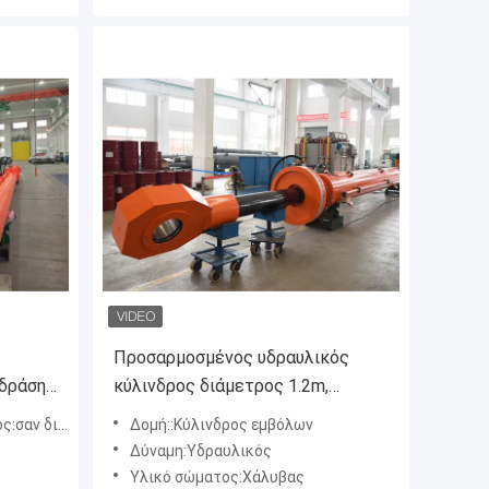
Προσαρμοσμένος υδραυλικός
 δράσης
κύλινδρος διάμετρος 1.2m,
ος
κτύπημα 16m
ν διαταγή
Δομή::Κύλινδρος εμβόλων
Δύναμη:Υδραυλικός
Υλικό σώματος:Χάλυβας