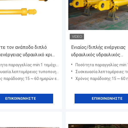
τε τον ανάποδο διπλό
Ενιαίος/διπλής ενέργειας
 ενέργειας υδραυλικό κριό
υδραυλικός υδραυλικός
ρων εμβόλων υδραυλικό
ανελκυστήρας πυλών κυλί
α παραγγελίας min:1 τεμάχιο / Τεμάχια
Ποσότητα παραγγελίας min:1 τεμάχιο
επίπεδος για το φορτηγό
 λεπτομέρειες:τυποποιημένο λογισμικό κατά την εξαγωγή
Συσκευασία λεπτομέρειες:τυποποιημένο λογισμικό κα
απορρίψεων
άδοσης:15 ~ 60 ημερών εξαρτάται από τον τύπο προϊόντων
Χρόνος παράδοσης:15 ~ 60 ημερών εξαρτάται από τον
ΕΠΙΚΟΙΝΩΝΉΣΤΕ
ΕΠΙΚΟΙΝΩΝΉΣΤΕ