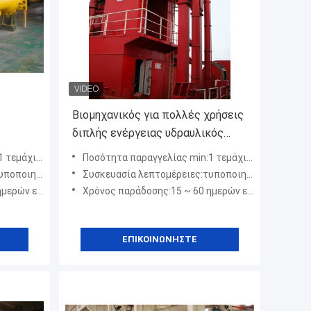
Βιομηχανικός για πολλές χρήσεις
διπλής ενέργειας υδραυλικός
νδρων
κύλινδρος για μηχανικό
 / Τεμάχια
Ποσότητα παραγγελίας min:1 τεμάχιο / Τεμάχια
τά την εξαγωγή
Συσκευασία λεπτομέρειες:τυποποιημένο λογισμικό κατά την εξαγωγή
 τύπο προϊόντων
Χρόνος παράδοσης:15 ~ 60 ημερών εξαρτάται από τον τύπο προϊόντων
ΕΠΙΚΟΙΝΩΝΉΣΤΕ