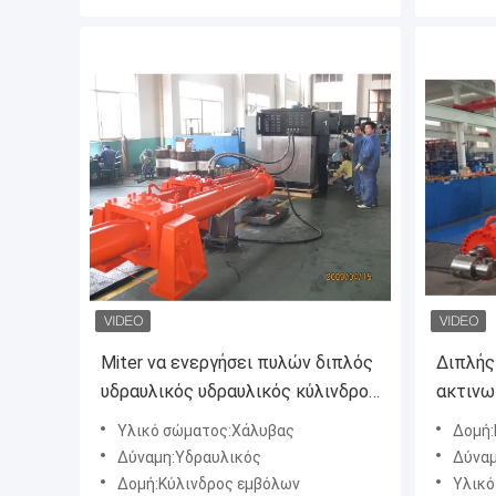
Miter να ενεργήσει πυλών διπλός
Διπλής
υδραυλικός υδραυλικός κύλινδρος
ακτινω
κτυπήματος κυλίνδρων μακρύς
τρυπών
Υλικό σώματος:Χάλυβας
Δομή:
ικανότ
Δύναμη:Υδραυλικός
Δύναμ
Δομή:Κύλινδρος εμβόλων
Υλικό