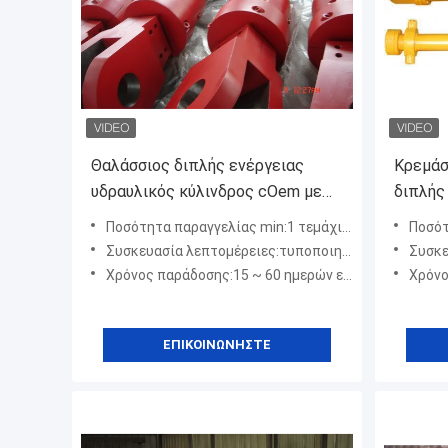
Θαλάσσιος διπλής ενέργειας
Κρεμάσ
υδραυλικός κύλινδρος cOem με
διπλής
τον αισθητήρα μετατοπίσεων
κυλίνδ
Ποσότητα παραγγελίας min:1 τεμάχιο / Τεμάχια
Ποσότητ
Συσκευασία λεπτομέρειες:τυποποιημένο λογισμικό κατά την εξαγωγή
Συσκευασία
Χρόνος παράδοσης:15 ~ 60 ημερών εξαρτάται από τον τύπο προϊόντων
Χρόνος παρ
ΕΠΙΚΟΙΝΩΝΉΣΤΕ