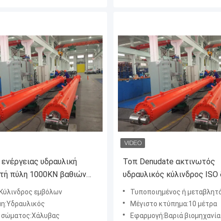
 ενέργειας υδραυλική
Τοπ Denudate ακτινωτός
τή πύλη 1000KN βαθιών
υδραυλικός κύλινδρος ISO
 κυλίνδρων υψηλής
πυλών διπλός εγκεκριμέν
Κύλινδρος εμβόλων
Τυποποιημένος ή μεταβλητός:σα
ητας
η:Υδραυλικός
Μέγιστο κτύπημα:10 μέτρα
 σώματος:Χάλυβας
Εφαρμογή:Βαριά βιομηχανία