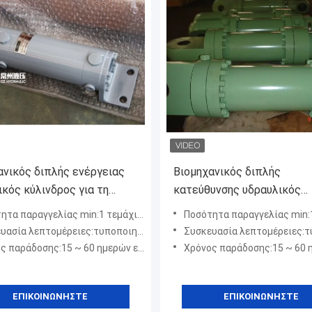
ανικός διπλής ενέργειας
Βιομηχανικός διπλής
ικός κύλινδρος για τη
κατεύθυνσης υδραυλικός
ασία/την κατασκευή
κύλινδρος χάλυβα 32mpa γ
α παραγγελίας min:1 τεμάχιο / Τεμάχια
Ποσότητα παραγγελίας min:1 τεμάχιο
μηχανήματα οχημάτων
 λεπτομέρειες:τυποποιημένο λογισμικό κατά την εξαγωγή
Συσκευασία λεπτομέρειες:τυποποιημένο λογισμικό κα
άδοσης:15 ~ 60 ημερών εξαρτάται από τον τύπο προϊόντων
Χρόνος παράδοσης:15 ~ 60 ημερών εξαρτάται από τον
ΕΠΙΚΟΙΝΩΝΉΣΤΕ
ΕΠΙΚΟΙΝΩΝΉΣΤΕ