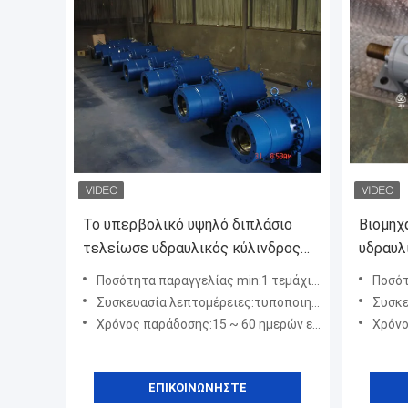
Το υπερβολικό υψηλό διπλάσιο
Βιομηχ
τελείωσε υδραυλικός κύλινδρος
υδραυλ
για το σταθμό πυρηνικής
συσκευ
Ποσότητα παραγγελίας min:1 τεμάχιο / Τεμάχια
Ποσότητ
ενέργειας
Συσκευασία λεπτομέρειες:τυποποιημένο λογισμικό κατά την εξαγωγή
Συσκευασία
Χρόνος παράδοσης:15 ~ 60 ημερών εξαρτάται από τον τύπο προϊόντων
Χρόνος παρ
ΕΠΙΚΟΙΝΩΝΉΣΤΕ