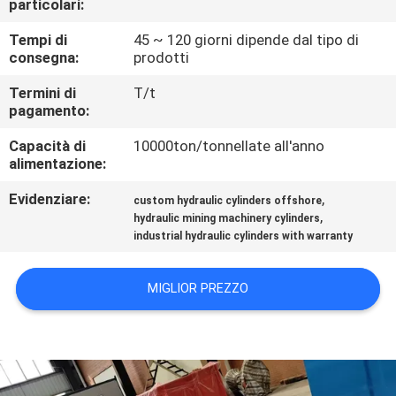
particolari:
ALLA
FABBRICA
Tempi di
45 ~ 120 giorni dipende dal tipo di
consegna:
prodotti
Termini di
T/t
CONTROLLO
pagamento:
DELLA
Capacità di
10000ton/tonnellate all'anno
QUALITÀ
alimentazione:
Evidenziare:
,
custom hydraulic cylinders offshore
CONTATTACI
,
hydraulic mining machinery cylinders
industrial hydraulic cylinders with warranty
CHIEDI UN
MIGLIOR PREZZO
PREVENTIVO
SITEMAP