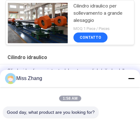
Cilindro idraulico per
sollevamento a grande
alesaggio
MOQ:1 Piece / Pieces
CONTATTO
Cilindro idraulico
Cilindro idraulico resistente del portone radiale/cilindro della
gru per industria petrolifera
Miss Zhang
Tipo di acciaio inossidabile QPPY-D del cilindro idraulico di
industria petrolifera
1:58 AM
Fabbrica di cilindri idraulici personalizzati
Good day, what product are you looking for?
Categorie popolari
Tutti