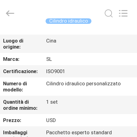
HYDRAULIC
COMPLETE
EQUIPMENT
CO.,LTD.
All
Cilindro idraulico
Rights
Reserved.
CASA.
Luogo di
Cina
origine:
PRODOTTI
Marca:
SL
VIDEO
Certificazione:
ISO9001
Numero di
Cilindro idraulico personalizzato
SU
modello:
DI
Quantità di
1 set
ordine minimo:
NOI
Prezzo:
USD
VISITA
Imballaggi
Pacchetto esperto standard