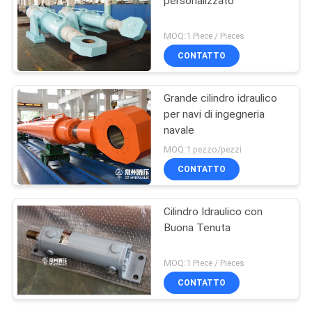
personalizzato
MOQ:1 Piece / Pieces
CONTATTO
Grande cilindro idraulico
per navi di ingegneria
navale
MOQ:1 pezzo/pezzi
CONTATTO
Cilindro Idraulico con
Buona Tenuta
MOQ:1 Piece / Pieces
CONTATTO