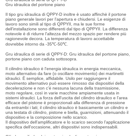
Gru idraulica del portone piano
Il tipo gru idraulica di QPPY-D inoltre è usato affinchè il portone
piano generale lavori per l'apertura e chiudersi. Le esigenze di
lavoro sono simili al tipo di QPPYII, ma le sue forme
dell'installazione sono differenti dal tipo di QPPYII. La differenza
notevole è di ridurre l'altezza del mezzo spazio per rendere più
ragionevole decora. La temperatura di lavoro accettabile
dovrebbe intorno da -35℃-50℃.
Gru idraulica di serie di QPPY-D: Gru idraulica del portone piano,
portone piano con caduta sottosopra.
Il cilindro idraulico è l'energia idraulica in energia meccanica,
moto alternativo da fare (o oscillare movimento) dei martinetti
idraulici. È semplice, affidabile. Usilo per raggiungere il
movimento alternativo può essere rimosso dai dispositivi della
decelerazione e non c'è nessuna lacuna della trasmissione,
moto regolare, così in varie macchine ampiamente usata in
sistemi idraulici. La forza dell'uscita del cilindro idraulico e l'area
efficace del pistone è proporzionali alla differenza di pressione
da entrambi i lati; il cilindro idraulico è basicamente un cilindro e
una testata di cilindro, pistone e biella, guarnizioni, attenuando il
dispositivo e la composizione nello scarico.
Il dispositivo dell'amplificatore e lo scarico secondo l'applicazione
specifica dell'occasione, altri dispositivi sono indispensabili.