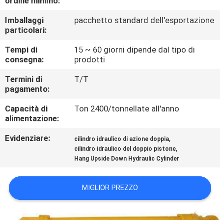
ordine minimo:
ALLA
Imballaggi
pacchetto standard dell'esportazione
FABBRICA
particolari:
Tempi di
15 ~ 60 giorni dipende dal tipo di
CONTROLLO
consegna:
prodotti
DELLA
Termini di
T/T
QUALITÀ
pagamento:
Capacità di
Ton 2400/tonnellate all'anno
CONTATTACI
alimentazione:
Evidenziare:
,
cilindro idraulico di azione doppia
,
CHIEDI UN
cilindro idraulico del doppio pistone
Hang Upside Down Hydraulic Cylinder
PREVENTIVO
MIGLIOR PREZZO
MAPPA
DEL