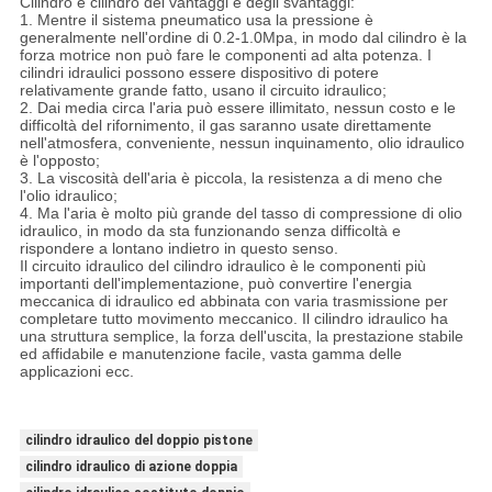
Cilindro e cilindro dei vantaggi e degli svantaggi:
1. Mentre il sistema pneumatico usa la pressione è
generalmente nell'ordine di 0.2-1.0Mpa, in modo dal cilindro è la
forza motrice non può fare le componenti ad alta potenza. I
cilindri idraulici possono essere dispositivo di potere
relativamente grande fatto, usano il circuito idraulico;
2. Dai media circa l'aria può essere illimitato, nessun costo e le
difficoltà del rifornimento, il gas saranno usate direttamente
nell'atmosfera, conveniente, nessun inquinamento, olio idraulico
è l'opposto;
3. La viscosità dell'aria è piccola, la resistenza a di meno che
l'olio idraulico;
4. Ma l'aria è molto più grande del tasso di compressione di olio
idraulico, in modo da sta funzionando senza difficoltà e
rispondere a lontano indietro in questo senso.
Il circuito idraulico del cilindro idraulico è le componenti più
importanti dell'implementazione, può convertire l'energia
meccanica di idraulico ed abbinata con varia trasmissione per
completare tutto movimento meccanico. Il cilindro idraulico ha
una struttura semplice, la forza dell'uscita, la prestazione stabile
ed affidabile e manutenzione facile, vasta gamma delle
applicazioni ecc.
cilindro idraulico del doppio pistone
cilindro idraulico di azione doppia