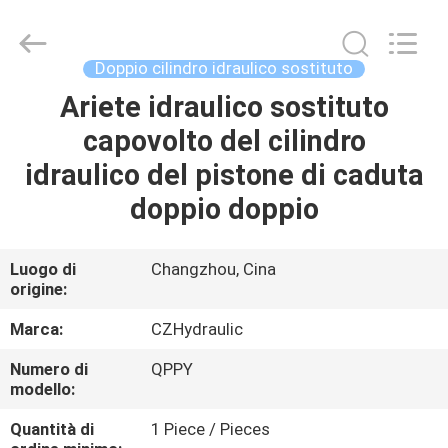
HYDRAULIC
COMPLETE
EQUIPMENT
CO.,LTD.
All
Doppio cilindro idraulico sostituto
Rights
Reserved.
Ariete idraulico sostituto
CASA.
capovolto del cilindro
PRODOTTI
idraulico del pistone di caduta
doppio doppio
VIDEO
Luogo di
Changzhou, Cina
origine:
SU
DI
Marca:
CZHydraulic
NOI
Numero di
QPPY
modello:
VISITA
Quantità di
1 Piece / Pieces