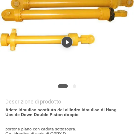
SITO
POLITICA
SULLA
PRIVACY
Descrizione di prodotto
Ariete idraulico sostituto del cilindro idraulico di Hang
Upside Down Double Piston doppio
portone piano con caduta sottosopra.
Gru idraulica di serie di QPPY-D