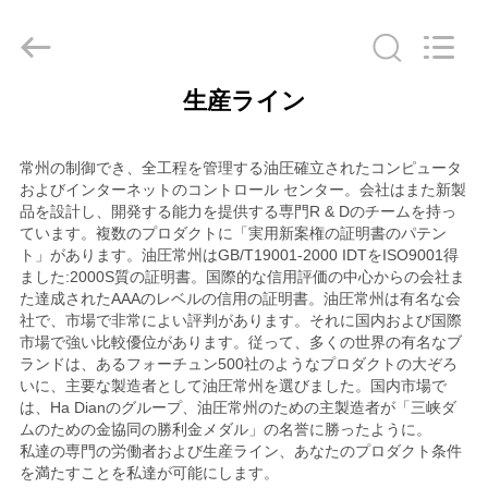
2017
-
2026
CHANGZHOU
HYDRAULIC
COMPLETE
生産ライン
EQUIPMENT
家
CO.,LTD.
All
Rights
へ
Reserved.
常州の制御でき、全工程を管理する油圧確立されたコンピュータ
およびインターネットのコントロール センター。会社はまた新製
品を設計し、開発する能力を提供する専門R & Dのチームを持っ
製
ています。複数のプロダクトに「実用新案権の証明書のパテン
ト」があります。油圧常州はGB/T19001-2000 IDTをISO9001得
品
ました:2000S質の証明書。国際的な信用評価の中心からの会社ま
た達成されたAAAのレベルの信用の証明書。油圧常州は有名な会
社で、市場で非常によい評判があります。それに国内および国際
市場で強い比較優位があります。従って、多くの世界の有名なブ
ビ
ランドは、あるフォーチュン500社のようなプロダクトの大ぞろ
いに、主要な製造者として油圧常州を選びました。国内市場で
デ
は、Ha Dianのグループ、油圧常州のための主製造者が「三峡ダ
ムのための金協同の勝利金メダル」の名誉に勝ったように。
オ
私達の専門の労働者および生産ライン、あなたのプロダクト条件
を満たすことを私達が可能にします。