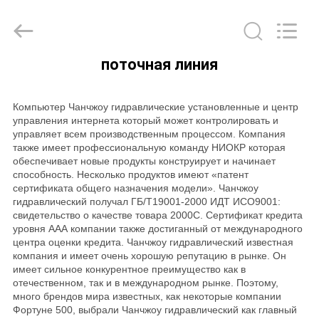
HYDRAULIC
COMPLETE
EQUIPMENT
CO.,LTD.
All
Rights
поточная линия
Reserved.
ДОМОЙ
Компьютер Чанчжоу гидравлические установленные и центр
ПРОДУКТЫ
управления интернета который может контролировать и
управляет всем производственным процессом. Компания
также имеет профессиональную команду НИОКР которая
ВИДЕОЗАПИСИ
обеспечивает новые продукты конструирует и начинает
способность. Несколько продуктов имеют «патент
сертификата общего назначения модели». Чанчжоу
гидравлический получал ГБ/Т19001-2000 ИДТ ИСО9001:
О
свидетельство о качестве товара 2000С. Сертификат кредита
уровня ААА компании также достиганный от международного
НАС
центра оценки кредита. Чанчжоу гидравлический известная
компания и имеет очень хорошую репутацию в рынке. Он
имеет сильное конкурентное преимущество как в
ЭКСКУРСИЯ
отечественном, так и в международном рынке. Поэтому,
много брендов мира известных, как некоторые компании
ПО
Фортуне 500, выбрали Чанчжоу гидравлический как главный