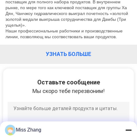
поставщик для полного набора продуктов. В внутреннем
ЗАВОДУ
рынке, по мере того как ключевой поставщик для группы Ха
Дян, Чанчжоу гидравлического выиграл почетность «золотой
золотой медали выигрыша сотрудничества для Дамбы (Три
КОНТРОЛЬ
ущелья)».
Наши профессиональные работники и производственные
КАЧЕСТВА
линии, позволяющ мы соотвествовать ваши продуктов.
СВЯЖИТЕСЬ
УЗНАТЬ БОЛЬШЕ
С
НАМИ
Оставьте сообщение
Мы скоро тебе перезвоним!
ЗАПРОСИТЕ
ЦИТАТУ
КАРТА
Miss Zhang
САЙТА