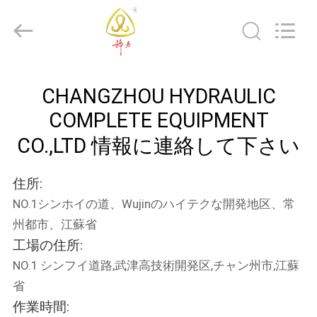
2017
-
2026
CHANGZHOU
HYDRAULIC
COMPLETE
EQUIPMENT
家
CO.,LTD.
All
CHANGZHOU HYDRAULIC
Rights
へ
Reserved.
COMPLETE EQUIPMENT
CO.,LTD 情報に連絡して下さい
製
品
住所:
NO.1シンホイの道、Wujinのハイテクな開発地区、常
州都市、江蘇省
ビ
工場の住所:
デ
NO.1 シンフイ道路,武津高技術開発区,チャン州市,江蘇
オ
省
作業時間: