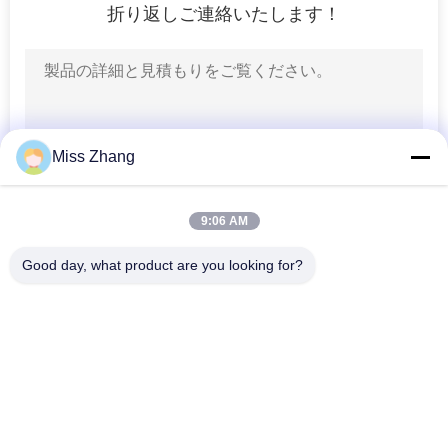
場
折り返しご連絡いたします！
ツ
ア
ー
Miss Zhang
品
9:06 AM
質
Good day, what product are you looking for?
管
人気カテゴリ
すべて
理
水圧シリンダ
単動水圧シリンダ
連
二重演技油圧シリン
大口径油圧シリンダ
絡
ダー
ー