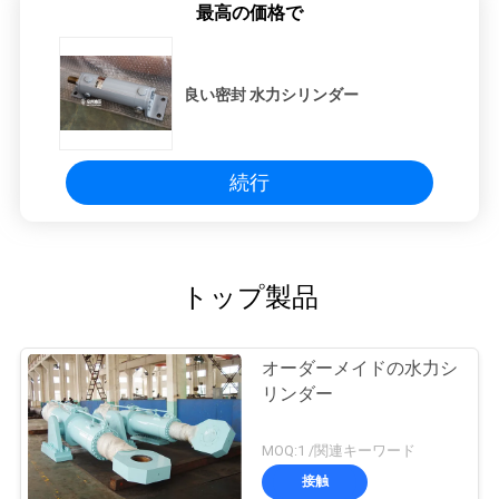
最高の価格で
良い密封 水力シリンダー
続行
トップ製品
オーダーメイドの水力シ
リンダー
MOQ:1 /関連キーワード
接触