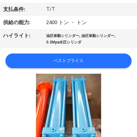
わ
T/T
支払条件:
た
供給の能力:
2400 トン ・ トン
し
,
,
ハイライト:
油圧単動シリンダー
油圧単動シリンダー
0.2Mpa水圧シリンダ
た
ち
ベストプライス
に
つ
い
て
工