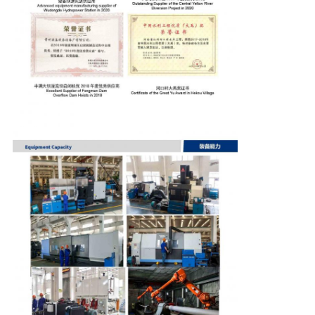
く
だ
さ
い
引
金
を
求
め
て