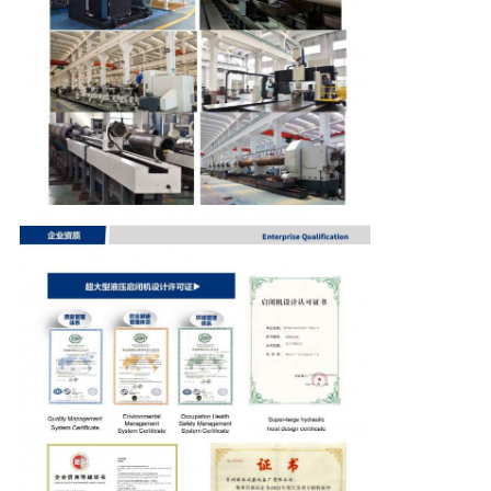
く
だ
さ
い
地
図
プ
ラ
イ
バ