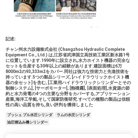
記述:
チャン州水力設備株式会社 (Changzhou Hydraulic Complete
Equipment Co., Ltd.) は,江苏省武津国立高技術工業区新水路1号
に位置しています.1990年に設立され,水力ホイスト機器の完全な
セットを生産する30年以上の経験があります.建設面積は6万
8000m2の93,333m2をカバー.同社は強力な技術力と先進技術を
持っています.5つの製品シリーズ, [ハイドラウリックホイスト機
器の全セット]を含む, [工業用ハイドラウリックシリンダーとその
制御システム], [サーボモーター], [熱噴霧], [表面処理],水資源の節
約と水力発電の4つの主要な分野をカバーする,アプリケーション
産業,海洋工学船,そして国家防衛研究.すべての種類の製品は信頼
性の高い品質を持ち,良い評判を獲得しました
プッシュ プル水圧シリンダ
ラムの水圧シリンダ
油圧積込み機シリンダー