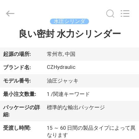
2017
-
2026
CHANGZHOU
HYDRAULIC
水圧シリンダ
COMPLETE
EQUIPMENT
良い密封 水力シリンダー
家
CO.,LTD.
All
Rights
へ
Reserved.
起源の場所:
常州市, 中国
製
CZHydraulic
ブランド名:
品
モデル番号:
油圧ジャッキ
最小注文数量:
1 /関連キーワード
ビ
パッケージの詳
標準的な輸出パッケージ
デ
細:
オ
受渡し時間:
15 ～ 60 日間の製品タイプによって異
なります