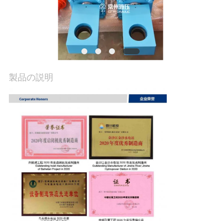
場
ツ
ア
ー
製品の説明
品
質
管
理
連
絡