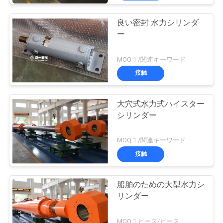
良い密封 水力シリンダ
ー
MOQ:1 /関連キーワード
接触
大穴式水力式ハイスター
シリンダー
MOQ:1 /関連キーワード
接触
船舶のための大型水力シ
リンダー
MOQ:1 ピース/ピース