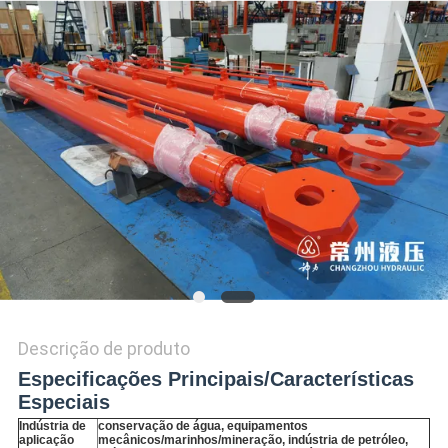
DO
SITE
POLÍTICA
DE
PRIVACIDADE
Descrição de produto
Especificações Principais/Características
Especiais
Indústria de
conservação de água, equipamentos
aplicação
mecânicos/marinhos/mineração, indústria de petróleo,