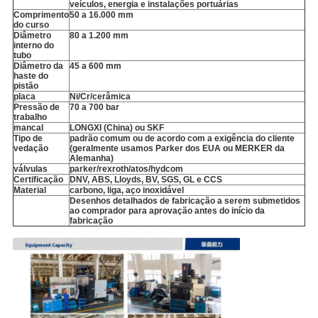
veículos, energia e instalações portuárias
Comprimento
50 a 16.000 mm
do curso
Diâmetro
80 a 1.200 mm
interno do
tubo
Diâmetro da
45 a 600 mm
haste do
pistão
placa
Ni/Cr/cerâmica
Pressão de
70 a 700 bar
trabalho
mancal
LONGXI (China) ou SKF
Tipo de
padrão comum ou de acordo com a exigência do cliente
vedação
(geralmente usamos Parker dos EUA ou MERKER da
Alemanha)
válvulas
parker/rexroth/atos/hydcom
Certificação
DNV, ABS, Lloyds, BV, SGS, GL e CCS
Material
carbono, liga, aço inoxidável
Desenhos detalhados de fabricação a serem submetidos
ao comprador para aprovação antes do início da
fabricação