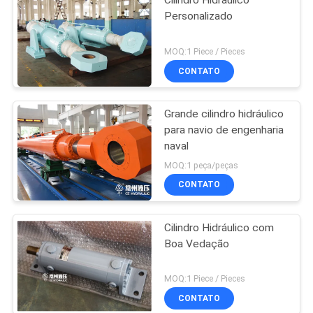
Cilindro Hidráulico
Personalizado
MOQ:1 Piece / Pieces
CONTATO
Grande cilindro hidráulico
para navio de engenharia
naval
MOQ:1 peça/peças
CONTATO
Cilindro Hidráulico com
Boa Vedação
MOQ:1 Piece / Pieces
CONTATO