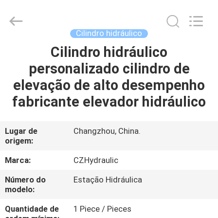
HYDRAULIC
COMPLETE
EQUIPMENT
CO.,LTD.
All
Cilindro hidráulico
Rights
Reserved.
Cilindro hidráulico
PARA
personalizado cilindro de
CASA
elevação de alto desempenho
PRODUTOS
fabricante elevador hidráulico
VÍDEOS
Lugar de
Changzhou, China.
origem:
SOBRE
Marca:
CZHydraulic
NÓS
Número do
Estação Hidráulica
modelo:
VISITA
Quantidade de
1 Piece / Pieces