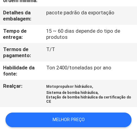
ordem mínima:
À
Detalhes da
pacote padrão da exportação
FÁBRICA
embalagem:
Tempo de
15 ~ 60 dias depende do tipo de
CONTROLE
entrega:
produtos
DE
Termos de
T/T
QUALIDADE
pagamento:
Habilidade da
Ton 2400/toneladas por ano
CONTACTE-
fonte:
NOS
Realçar:
,
Motopropulsor hidráulico
,
Sistema de bomba hidráulica
Estação de bomba hidráulica da certificação do
CE
SOLICITE UM
ORÇAMENTO
MELHOR PREÇO
MAPA