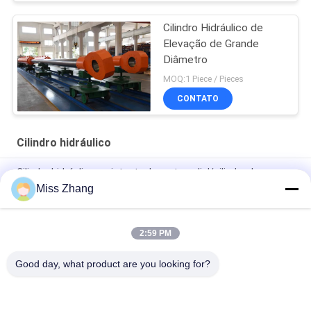
Cilindro Hidráulico de
Elevação de Grande
Diâmetro
MOQ:1 Piece / Pieces
CONTATO
Cilindro hidráulico
Cilindro hidráulico resistente da porta radial/cilindro da grua
para a indústria petroleira
Miss Zhang
Tipo de aço inoxidável do cilindro hidráulico QPPY-D da
indústria petroleira
2:59 PM
Fábrica de cilindros hidráulicos personalizados
Good day, what product are you looking for?
Categorias populares
Todos