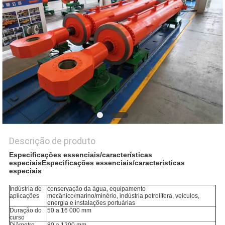
DO
SITE
POLÍTICA
DE
PRIVACIDADE
Descrição de produto
Especificações essenciais/características
especiaisEspecificações essenciais/características
especiais
Indústria de
conservação da água, equipamento
aplicações
mecânico/marino/minério, indústria petrolífera, veículos,
energia e instalações portuárias
Duração do
50 a 16 000 mm
curso