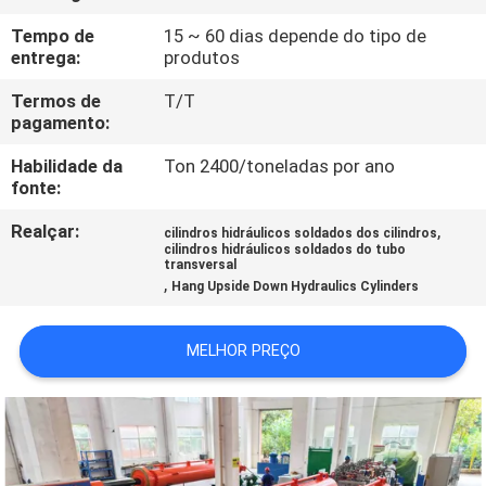
À
Tempo de
15 ~ 60 dias depende do tipo de
FÁBRICA
entrega:
produtos
Termos de
T/T
CONTROLE
pagamento:
DE
Habilidade da
Ton 2400/toneladas por ano
fonte:
QUALIDADE
Realçar:
,
cilindros hidráulicos soldados dos cilindros
cilindros hidráulicos soldados do tubo
CONTACTE-
transversal
,
Hang Upside Down Hydraulics Cylinders
NOS
MELHOR PREÇO
SOLICITE UM
ORÇAMENTO
MAPA