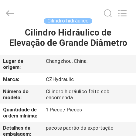
HYDRAULIC
COMPLETE
EQUIPMENT
CO.,LTD.
All
Cilindro hidráulico
Rights
Reserved.
Cilindro Hidráulico de
PARA
Elevação de Grande Diâmetro
CASA
PRODUTOS
Lugar de
Changzhou, China.
origem:
VÍDEOS
Marca:
CZHydraulic
Número do
Cilindro hidráulico feito sob
modelo:
encomenda
SOBRE
NÓS
Quantidade de
1 Piece / Pieces
ordem mínima:
Detalhes da
pacote padrão da exportação
VISITA
embalagem: