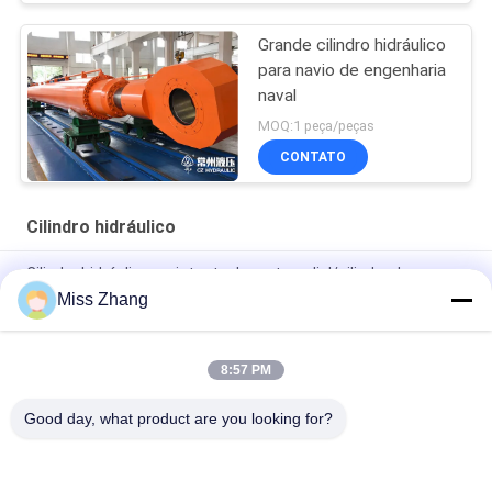
Grande cilindro hidráulico
para navio de engenharia
naval
MOQ:1 peça/peças
CONTATO
Cilindro hidráulico
Cilindro hidráulico resistente da porta radial/cilindro da grua
para a indústria petroleira
Miss Zhang
Tipo de aço inoxidável do cilindro hidráulico QPPY-D da
indústria petroleira
8:57 PM
Fábrica de cilindros hidráulicos personalizados
Good day, what product are you looking for?
Categorias populares
Todos