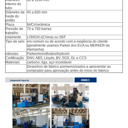
Diâmetro
80 a 1200 mm
interno do
tubo
Diâmetro da
45 a 600 mm
haste do
pistão
Placa
Ni/Cr/cerâmica
Pressão de
70 a 700 barras
trabalho
rolamento
LONGXI ((China) ou SKF
Tipo de selo
em comum ou de acordo com a exigência do cliente
(geralmente usamos Parker dos EUA ou MERKER da
Alemanha)
válvulas
Parker/rexroth/atos/hydcom
Certificação
DNV, ABS, Lloyds, BV, SGS, GL e CCS
Materiais
carbono, liga, aço inoxidável
Desenhos de fabrico pormenorizados a apresentar ao
comprador para aprovação antes do início do fabrico