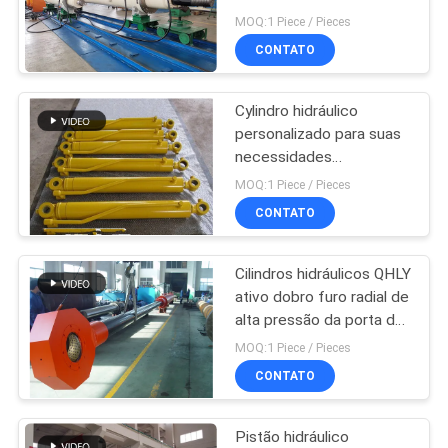
furo da multi função
DO
MOQ:1 Piece / Pieces
grande
CONTATO
SITE
27
Cilindros hidráulicos
Cylindro hidráulico
POLÍTICA
personalizado para suas
industriais
DE
necessidades
específicas de acordo
PRIVACIDADE
MOQ:1 Piece / Pieces
com as necessidades do
CONTATO
fabricante fábrica
Cilindros hidráulicos QHLY
22
ativo dobro furo radial de
Tintas Spray
alta pressão da porta do
grande
MOQ:1 Piece / Pieces
térmico
CONTATO
Pistão hidráulico