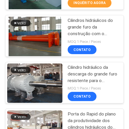
sobre 2000t
À
INQUÉRITO AGORA
FÁBRICA
Cilindros hidráulicos do
12
grande furo da
CONTROLE
construção com o
Cilindro hidráulico
DE
sensor do deslocamento
MOQ:1 Piece / Pieces
ativo dobro
QUALIDADE
CONTATO
Cilindro hidráulico da
CONTACTE-
descarga do grande furo
NOS
resistente para o
16
transporte/equipamento
MOQ:1 Piece / Pieces
elétrico
Grande furo
SOLICITE UM
CONTATO
ORÇAMENTO
cilindros hidráulicos
Porta do Rapid do plano
da produtividade dos
MAPA
cilindros hidráulicos do