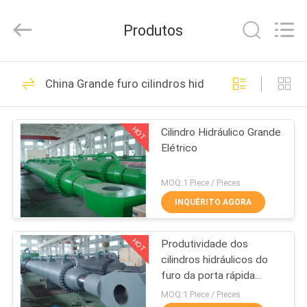
HYDRAULIC
COMPLETE
EQUIPMENT
Produtos
CO.,LTD.
All
Rights
Reserved.
PARA
78
China Grande furo cilindros hidráulicos
CASA
Cilindro hidráulico
HOT
Cilindro Hidráulico Grande
PRODUTOS
Elétrico
VÍDEOS
MOQ:1 Piece / Pieces
INQUÉRITO AGORA
14
SOBRE
atuação único
HOT
Produtividade dos
NÓS
cilindros hidráulicos do
cilindro hidráulico
furo da porta rápida
VISITA
plana do OEM grande
MOQ:1 Piece / Pieces