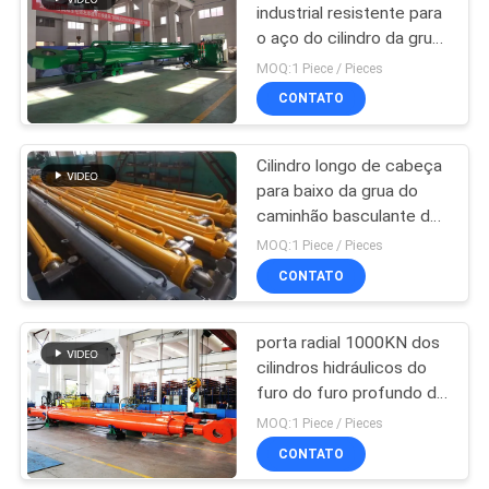
industrial resistente para
o aço do cilindro da grua
10
do caminhão basculante
MOQ:1 Piece / Pieces
Cilindro de Elevação
CONTATO
Hidráulica
Cilindro longo de cabeça
para baixo da grua do
caminhão basculante do
curso do cilindro
MOQ:1 Piece / Pieces
hidráulico do cair grande
CONTATO
29
servo motor
porta radial 1000KN dos
cilindros hidráulicos do
hidráulico
furo do furo profundo da
represa de 11m grande
MOQ:1 Piece / Pieces
CONTATO