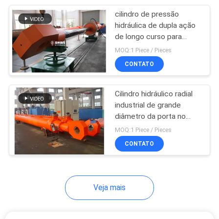
cilindro de pressão
4
hidráulica de dupla ação
de longo curso para
Estação Hidráulica
estações hidroeléctricas
MOQ:1 Piece / Pieces
e barragens
CONTATO
Cilindro hidráulico radial
industrial de grande
diâmetro da porta no
6
projeto das energias
MOQ:1 Piece / Pieces
cilindro hidráulico
hidráulicas
CONTATO
telescópico
Veja mais