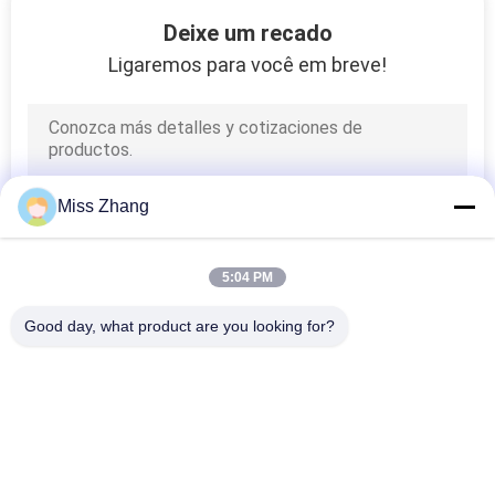
13
Deixe um recado
Cilindro hidráulico
Ligaremos para você em breve!
pesados
Miss Zhang
5:04 PM
Good day, what product are you looking for?
Categorias populares
Todos
Atuação Único 
Cilindro Hidráulico
Cilindro Hidráulico